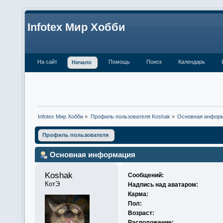
Infotex Мир Хобби
На сайт
Помощь
Поиск
Календарь
Начало
Infotex Мир Хобби
»
Профиль пользователя Koshak
»
Основная инфор
Профиль пользователя
Основная информация
Koshak 
Сообщений:
КотЭ
Надпись над аватаром:
Карма:
Пол:
Возраст:
Расположение: