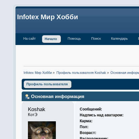
Infotex Мир Хобби
На сайт
Помощь
Поиск
Календарь
Начало
Infotex Мир Хобби
»
Профиль пользователя Koshak
»
Основная инфор
Профиль пользователя
Основная информация
Koshak 
Сообщений:
КотЭ
Надпись над аватаром:
Карма:
Пол:
Возраст:
Расположение: