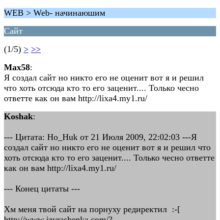
WEB > Web- начинаюшим
Сайт
(1/5)
>
>>
Max58
:
Я создал сайт но никто его не оценит вот я и решил
что хоть отсюда кто то его заценит.... Только чесно
ответте как он вам http://lixa4.my1.ru/
Koshak
:
--- Цитата: Ho_Huk от 21 Июля 2009, 22:02:03 ---Я
создал сайт но никто его не оценит вот я и решил что
хоть отсюда кто то его заценит.... Только чесно ответте
как он вам http://lixa4.my1.ru/
--- Конец цитаты ---
Хм меня твой сайт на порнуху редиректил :-[
http://www.izvrashenka.com/?