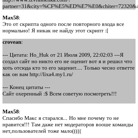
partner=31&city=%CF%E5%ED%E7%E0&chiter=72320&ad
Max58
:
Это от скрипта одного после повторного входа все
нормально! Я никак не найду этот скрипт :[
crovean
:
--- Цитата: Ho_Huk от 21 Июля 2009, 22:02:03 ---Я
создал сайт но никто его не оценит вот я и решил что
хоть отсюда кто то его заценит.... Только чесно ответте
как он вам http://lixa4.my1.ru/
--- Конец цитаты ---
Сайт охеренный :$ Всем советую посмотреть!!!
Max58
:
Спасибо Макс я старался... Но мне почему то не
нравится!!! Там даже нет модераторов вооше команды
нет,пользователей тоже мало(((((