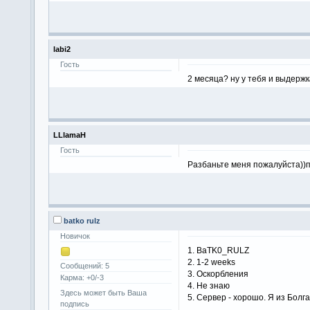
labi2
Гость
2 месяца? ну у тебя и выдержк
LLlamaH
Гость
Разбаньте меня пожалуйста))п
batko rulz
Новичок
1. BaTK0_RULZ
2. 1-2 weeks
Сообщений: 5
3. Оскорбления
Карма: +0/-3
4. Не знаю
Здесь может быть Ваша
5. Сервер - хорошо. Я из Болг
подпись