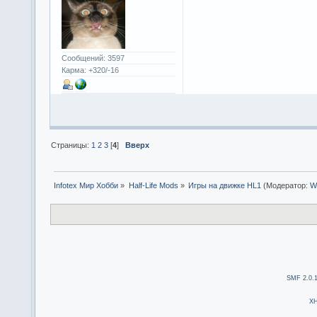
Сообщений: 3597
Карма: +320/-16
Страницы:
1
2
3
[
4
]
Вверх
Infotex Мир Хобби
»
Half-Life Mods
»
Игры на движке HL1
(Модератор:
W
SMF 2.0.
X