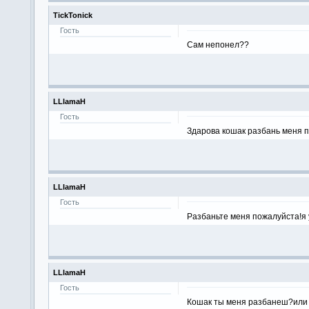
TickTonick
Гость
Сам непонел??
LLlamaH
Гость
Здарова кошак разбань меня 
LLlamaH
Гость
Разбаньте меня пожалуйста!я у
LLlamaH
Гость
Кошак ты меня разбанеш?или