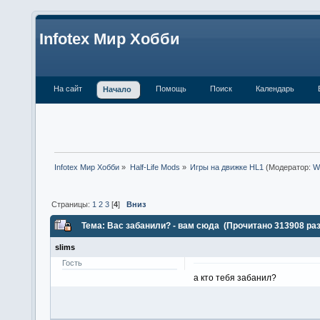
Infotex Мир Хобби
На сайт
Помощь
Поиск
Календарь
Начало
Infotex Мир Хобби
»
Half-Life Mods
»
Игры на движке HL1
(Модератор:
W
Страницы:
1
2
3
[
4
]
Вниз
Тема: Вас забанили? - вам сюда (Прочитано 313908 раз
slims
Гость
а кто тебя забанил?