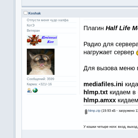
Koshak
Отпусти меня чудо халфа
КотЭ
Плагин
Half Life M
Ветеран
Радио для сервера
нагружает сервер
Для вызова меню 
Сообщений: 3599
mediafiles.ini
кид
Карма: +321/-16
hlmp.txt
кидаем в
hlmp.amxx
кидае
hlmp.zip
(19.93 кБ - загружено 1
У кошки четыре ноги: вход, выход