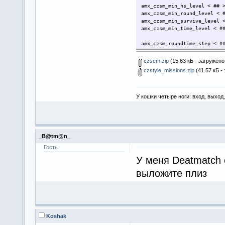
amx_czsm_min_hs_level < ## 
amx_czsm_min_round_level < 
amx_czsm_min_survive_level 
amx_czsm_min_time_level < #
amx_czsm_roundtime_step < #
amx_czsm_max_in_round < 0 /
czscm.zip
(15.63 кБ - загружено
czstyle_missions.zip
(41.57 кБ -
amx_czsm_autocorrect_missio
У кошки четыре ноги: вход, выход
_B@tm@n_
Гость
У меня Deatmatch 
выложите плиз
Koshak