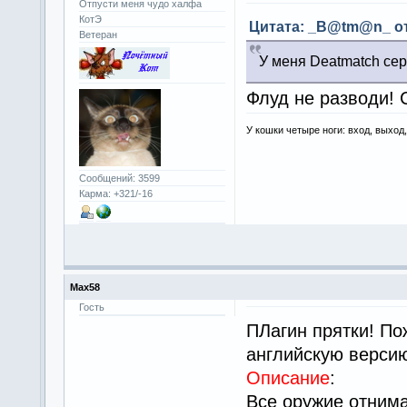
Отпусти меня чудо халфа
КотЭ
Цитата: _B@tm@n_ от 
Ветеран
У меня Deatmatch се
Флуд не разводи! 
У кошки четыре ноги: вход, выход
Сообщений: 3599
Карма: +321/-16
Max58
Гость
ПЛагин прятки! По
английскую верси
Описание
:
Все оружие отнима