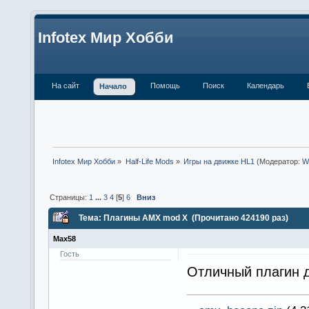
Infotex Мир Хобби
На сайт
Помощь
Поиск
Календарь
Начало
Infotex Мир Хобби
»
Half-Life Mods
»
Игры на движке HL1
(Модератор:
W
Страницы:
1
...
3
4
[
5
]
6
Вниз
Тема: Плагины AMX mod X (Прочитано 424190 раз)
Max58
Гость
Отличный плагин д