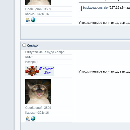
backweapons.zip
(227.19 кБ - з
Сообщений: 3599
Карма: +321/-16
У кошки четыре ноги: вход, выход
Koshak
Отпусти меня чудо халфа
КотЭ
Ветеран
У кошки четыре ноги: вход, выход
Сообщений: 3599
Карма: +321/-16