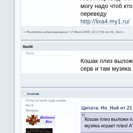
могу надо чтоб кт
переведу
http://lixa4.my1.ru/
«
Последнее редактирование: 17 Июня 2009, 22:17:06 от Ho_Huk
»
Max58
Гость
Кошак плиз выложи
серв и там музяка 
Koshak
Отпусти меня чудо халфа
КотЭ
Цитата: Ho_Huk от 21 
Ветеран
Кошак плиз выложи пл
музяка играет плиз! А