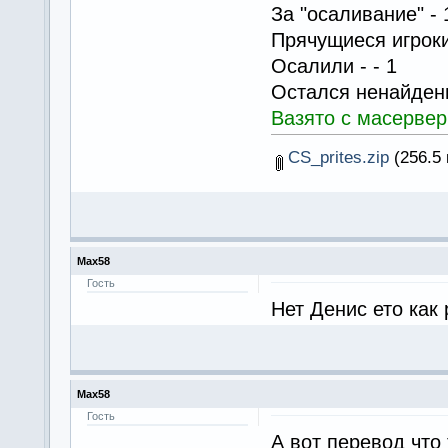
За "осаливание" - 
Прячущиеся игроки
Осалили - - 1
Остался ненайден
Вазято с масерве
CS_prites.zip
(256.5 
Max58
Гость
Нет Денис ето как
Max58
Гость
А вот перевод что 