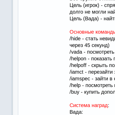
Цель (игрок) - спр
долго не могли на
Цель (Вада) - найт
Основные команд
/hide - стать неви
через 45 секунд)
/vada - посмотреть
/helpon - показать
/helpoff - скрыть 
/iamct - перезайти
/iamspec - зайти в
/help - посмотрет
/buy - купить доп
Система наград
:
Вада: