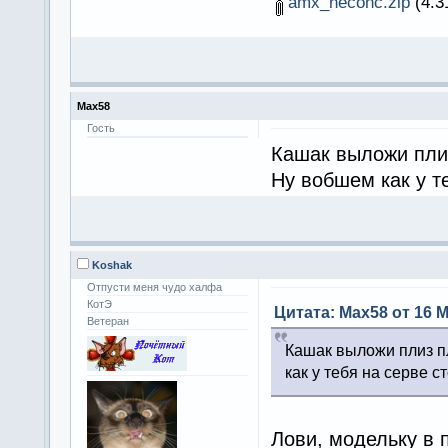
amx_heconc.zip
(4.3
Max58
Гость
Кашак выложи плиз
Ну вобшем как у т
Koshak
Отпусти меня чудо халфа
КотЭ
Цитата: Max58 от 16 М
Ветеран
Кашак выложи плиз п
как у тебя на серве с
Лови, модельку в 