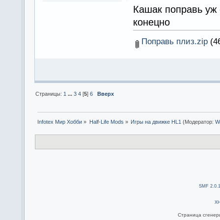
Кашак поправь уж е
конецно
Поправь плиз.zip
(46
Страницы:
1
...
3
4
[
5
]
6
Вверх
Infotex Мир Хобби
»
Half-Life Mods
»
Игры на движке HL1
(Модератор:
W
SMF 2.0.
X
Страница сгенери