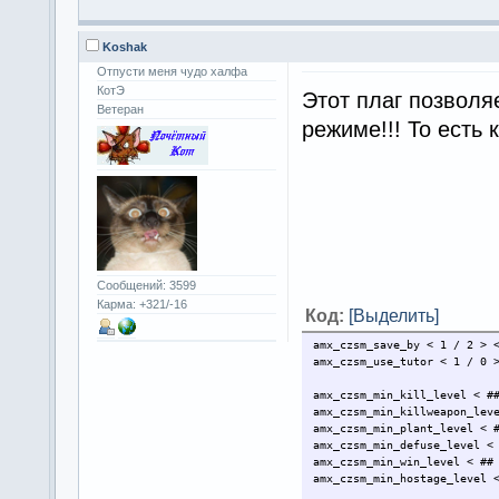
Koshak
Отпусти меня чудо халфа
КотЭ
Этот плаг позволя
Ветеран
режиме!!! То есть 
Сообщений: 3599
Карма: +321/-16
Код:
[Выделить]
amx_czsm_save_by < 1 / 2 > 
amx_czsm_use_tutor < 1 / 0 
amx_czsm_min_kill_level < #
amx_czsm_min_killweapon_lev
amx_czsm_min_plant_level < 
amx_czsm_min_defuse_level <
amx_czsm_min_win_level < ##
amx_czsm_min_hostage_level 