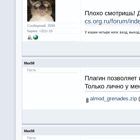
Плохо смотришь! 
cs.org.ru/forum/i
Сообщений: 3599
Карма: +321/-16
У кошки четыре ноги: вход, выход
Max58
Гость
Плагин позволяет 
Только лично у мен
almod_grenades.zip
(
Max58
Гость