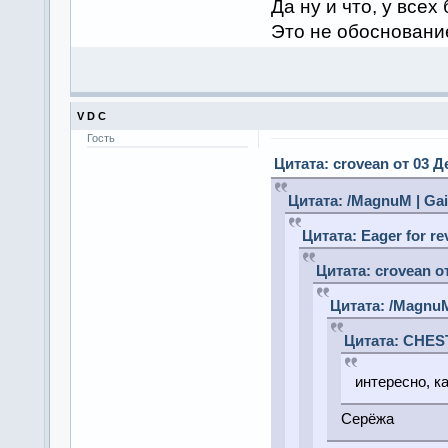
Да ну и что, у всех
Это не обосновани
V D C
Гость
Цитата: crovean от 03 Д
Цитата: /MagnuM | Gai
Цитата: Eager for re
Цитата: crovean от
Цитата: /MagnuM
Цитата: CHEST
интересно, к
Серёжа