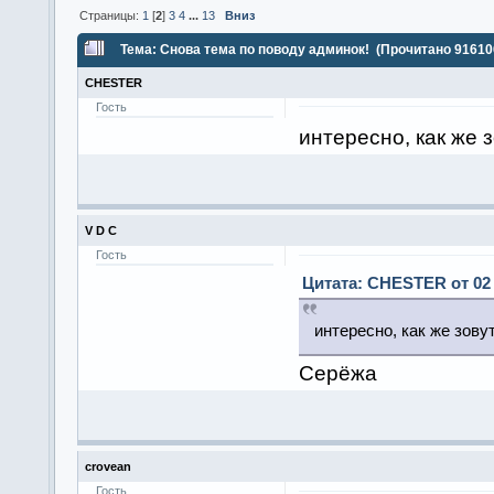
Страницы:
1
[
2
]
3
4
...
13
Вниз
Тема: Снова тема по поводу админок! (Прочитано 91610
CHESTER
Гость
интересно, как же 
V D C
Гость
Цитата: CHESTER от 02 
интересно, как же зов
Серёжа
crovean
Гость