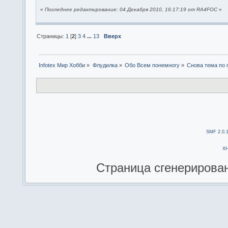
«
Последнее редактирование: 04 Декабря 2010, 16:17:19 от RA4FOC
»
Страницы:
1
[
2
]
3
4
...
13
Вверх
Infotex Мир Хобби
»
Флудилка
»
Обо Всем понемногу
»
Снова тема по 
SMF 2.0.
X
Страница сгенерирована