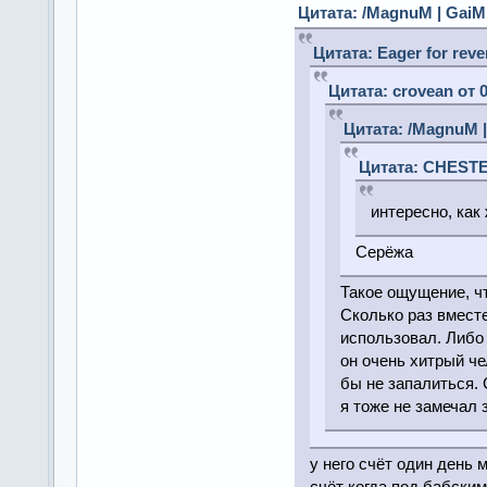
Цитата: /MagnuM | GaiME
Цитата: Eager for reve
Цитата: crovean от 
Цитата: /MagnuM |
Цитата: CHESTER
интересно, как
Серёжа
Такое ощущение, чт
Сколько раз вместе
использовал. Либо 
он очень хитрый че
бы не запалиться. С
я тоже не замечал з
у него счёт один день 
счёт когда под бабским