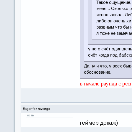
Такое ощущение, 
меня... Сколько р
использовал. Либо
либо он очень хи
развным что бы не
я тоже не замечал
у него счёт один ден
счёт когда под бабск
Да ну и что, у всех быв
обоснование.
в начале раунда с рес
Eager for revenge
Гость
геймер докаж)