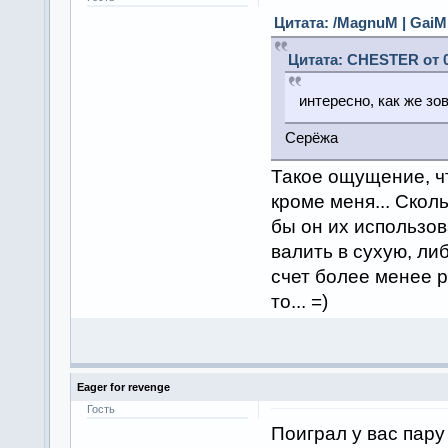
Цитата: /MagnuM | GaiME
Цитата: CHESTER от 0
интересно, как же з
Серёжа
Такое ощущение, чт
кроме меня... Скол
бы он их использова
валить в сухую, ли
счет более менее р
то... =)
Eager for revenge
Гость
Поиграл у вас пар