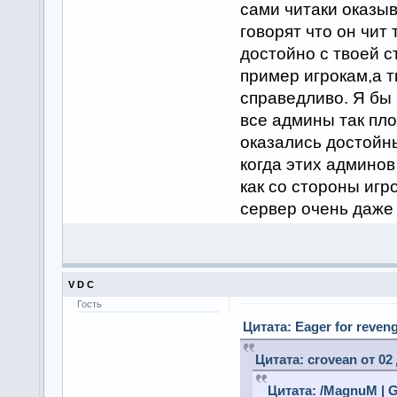
сами читаки оказыв
говорят что он чит
достойно с твоей 
пример игрокам,а т
справедливо. Я бы 
все админы так пло
оказались достойн
когда этих админов
как со стороны игр
сервер очень даже 
V D C
Гость
Цитата: Eager for reveng
Цитата: crovean от 02
Цитата: /MagnuM | G