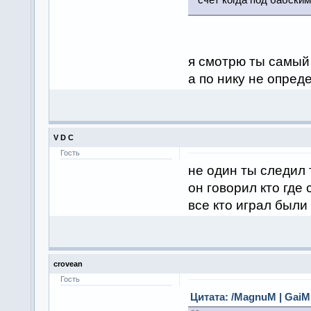
я смотрю ты самый 
а по нику не опред
V D C
Гость
не один ты следил 
он говорил кто где 
все кто играл были
crovean
Гость
Цитата: /MagnuM | GaiME