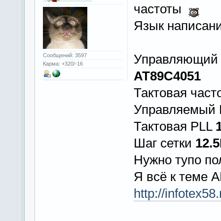
частоты
Язык написан
Управляющий к
Сообщений: 3597
Карма: +320/-16
AT89C4051
Тактовая част
Управляемый
Тактовая PLL
Шаг сетки
12.
Нужно тупо по
Я всё к теме
http://infotex5