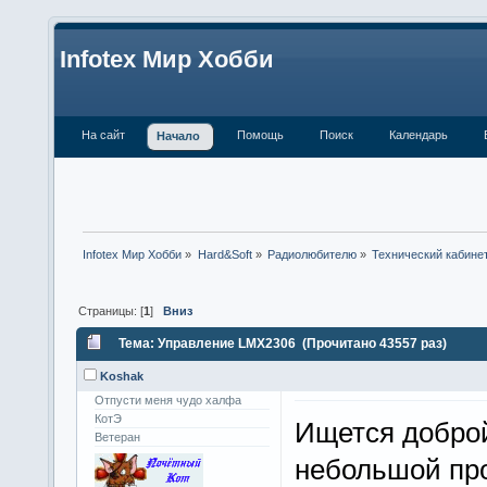
Infotex Мир Хобби
На сайт
Помощь
Поиск
Календарь
Начало
Infotex Мир Хобби
»
Hard&Soft
»
Радиолюбителю
»
Технический кабине
Страницы: [
1
]
Вниз
Тема: Управление LMX2306 (Прочитано 43557 раз)
Koshak
Отпусти меня чудо халфа
КотЭ
Ищется доброй
Ветеран
небольшой про