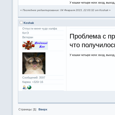
У кошки четыре ноги: вход, выход
«
Последнее редактирование: 04 Февраля 2015, 22:03:32 от Koshak
»
Koshak
Отпусти меня чудо халфа
КотЭ
Проблема с п
Ветеран
что получило
У кошки четыре ноги: вход, выход
Сообщений: 3597
Карма: +320/-16
Страницы: [
1
]
Вверх