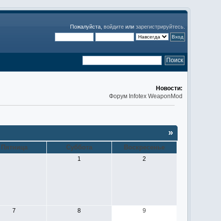
Пожалуйста,
войдите
или
зарегистрируйтесь
.
Новости:
Форум Infotex WeaponMod
»
Пятница
Суббота
Воскресенье
1
2
7
8
9