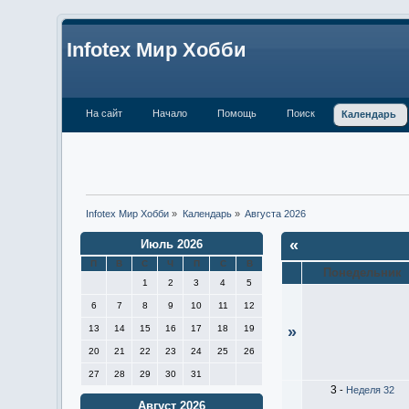
Infotex Мир Хобби
На сайт
Начало
Помощь
Поиск
Календарь
Infotex Мир Хобби
»
Календарь
»
Августа 2026
«
Июль 2026
П
В
С
Ч
П
С
В
Понедельник
1
2
3
4
5
6
7
8
9
10
11
12
13
14
15
16
17
18
19
»
20
21
22
23
24
25
26
27
28
29
30
31
3
-
Неделя 32
Август 2026