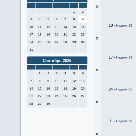
»
П
В
С
Ч
П
С
В
1
2
3
4
5
6
7
8
9
10
-
Неделя 33
10
11
12
13
14
15
16
17
18
19
20
21
22
23
»
24
25
26
27
28
29
30
31
17
-
Неделя 34
Сентябрь 2026
П
В
С
Ч
П
С
В
»
1
2
3
4
5
6
7
8
9
10
11
12
13
14
15
16
17
18
19
20
24
-
Неделя 35
21
22
23
24
25
26
27
»
28
29
30
31
-
Неделя 36
»