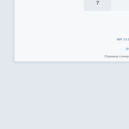
7
SMF 2.0.
X
Страница сгенери