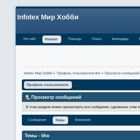
Infotex Мир Хобби
На сайт
Помощь
Поиск
Календарь
Начало
Infotex Мир Хобби
»
Профиль пользователя liho
»
Просмотр сообщений
Профиль пользователя
Просмотр сообщений
В этом разделе можно просмотреть все сообщения, сделанные этим 
Сообщения
Вложения
Темы
Темы - liho