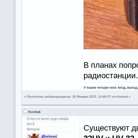
В планах попр
радиостанции.
У кошки четыре ноги: вход, выход
«
Последнее редактирование: 30 Января 2025, 19:48:57 от Koshak
»
Koshak
Отпусти меня чудо халфа
КотЭ
Существуют дв
Ветеран