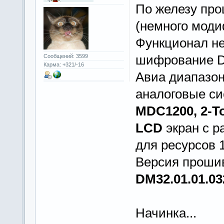
По железу пр
(немного мод
Функционал н
шифрование D
Сообщений: 3599
Карма: +321/-16
Авиа диапазон
аналоговые с
MDC1200, 2-To
LCD
экран с 
для ресурсов 
Версия прошив
DM32.01.01.03
Начинка...