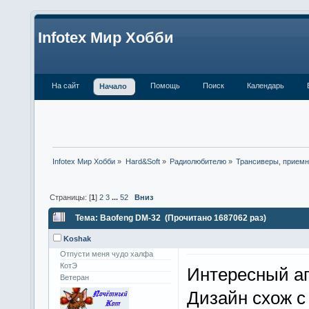
Infotex Мир Хобби
На сайт
Помощь
Поиск
Календарь
Начало
Infotex Мир Хобби
»
Hard&Soft
»
Радиолюбителю
»
Трансиверы, приемн
Страницы: [
1
]
2
3
...
52
Вниз
Тема: Baofeng DM-32 (Прочитано 1687062 раз)
Koshak
Отпусти меня чудо халфа
КотЭ
Интересный а
Ветеран
Дизайн схож 