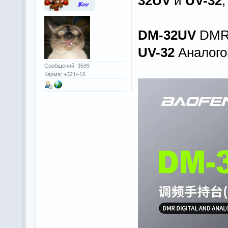
32UV
и
UV-32
DM-32UV
DMR 
UV-32
Аналого
Сообщений: 3599
Карма: +321/-16