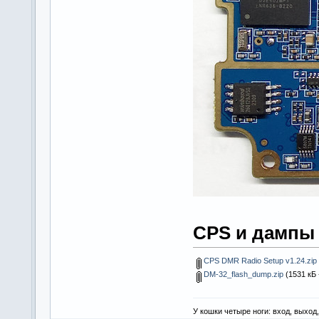
CPS и дампы
CPS DMR Radio Setup v1.24.zip
DM-32_flash_dump.zip
(1531 кБ 
У кошки четыре ноги: вход, выход