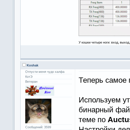
У кошки четыре ноги: вход, выход
Koshak
Отпусти меня чудо халфа
КотЭ
Теперь самое 
Ветеран
Используем у
бинарный файл
теме по
Auctu
Настройки дел
Сообщений: 3599