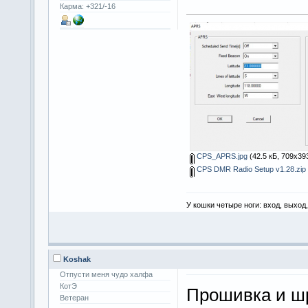
Карма: +321/-16
CPS_APRS.jpg
(42.5 кБ, 709x39
CPS DMR Radio Setup v1.28.zip
У кошки четыре ноги: вход, выход
Koshak
Отпусти меня чудо халфа
КотЭ
Прошивка и 
Ветеран