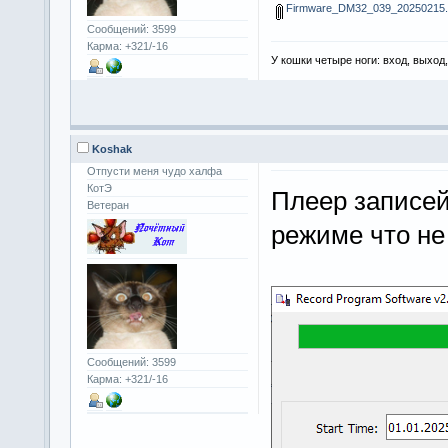
Firmware_DM32_039_20250215.
Сообщений: 3599
Карма: +321/-16
У кошки четыре ноги: вход, выход
Koshak
Отпусти меня чудо халфа
КотЭ
Плеер записей
Ветеран
режиме что не
Сообщений: 3599
Карма: +321/-16