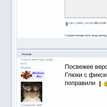
voice_ra4fhe_ru2.zip
(361.13 кБ 
У кошки четыре ноги: вход, выход
Koshak
Отпусти меня чудо халфа
КотЭ
Посвежее вер
Ветеран
Глюки с фикс
поправили
Сообщений: 3599