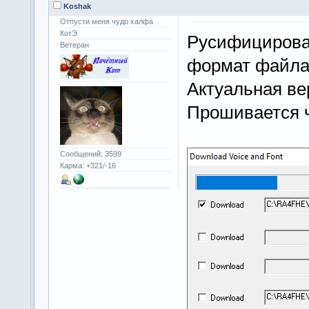
Koshak
Отпусти меня чудо халфа
КотЭ
Русифицирова
Ветеран
формат файла
Актуальная ве
Прошивается 
Сообщений: 3599
Карма: +321/-16