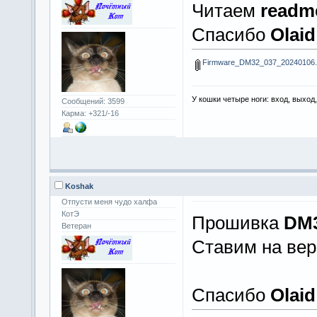
Читаем
readme
Спасибо
Olaid
Firmware_DM32_037_20240106.
У кошки четыре ноги: вход, выход
Сообщений: 3599
Карма: +321/-16
Koshak
Отпусти меня чудо халфа
КотЭ
Прошивка
DM3
Ветеран
Ставим на ве
Спасибо
Olaid