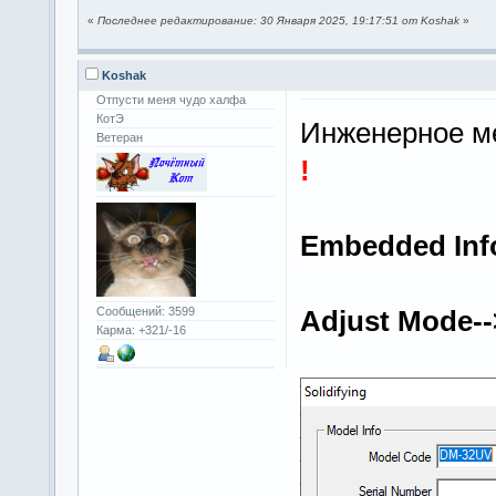
«
Последнее редактирование: 30 Января 2025, 19:17:51 от Koshak
»
Koshak
Отпусти меня чудо халфа
КотЭ
Инженерное 
Ветеран
!
Embedded Info
Adjust Mode--
Сообщений: 3599
Карма: +321/-16