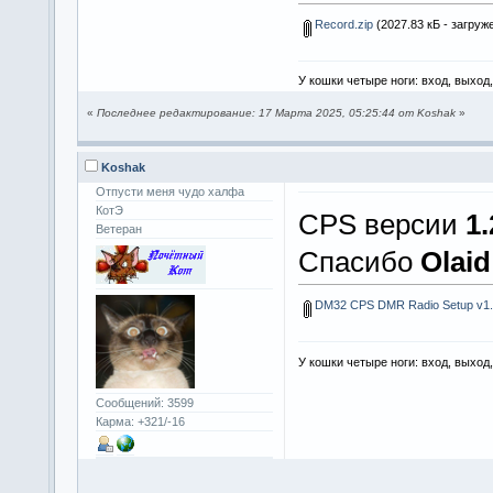
Record.zip
(2027.83 кБ - загруж
У кошки четыре ноги: вход, выход
«
Последнее редактирование: 17 Марта 2025, 05:25:44 от Koshak
»
Koshak
Отпусти меня чудо халфа
КотЭ
CPS версии
1.
Ветеран
Спасибо
Olaid
DM32 CPS DMR Radio Setup v1.
У кошки четыре ноги: вход, выход
Сообщений: 3599
Карма: +321/-16