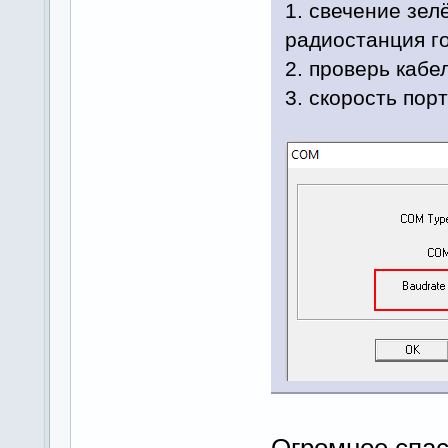
1. свечение зел
радиостанция г
2. проверь кабе
3. скорость пор
Огромное спас