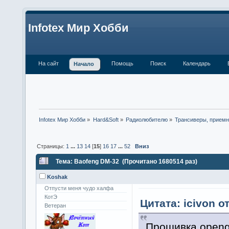
Infotex Мир Хобби
На сайт
Помощь
Поиск
Календарь
Начало
Infotex Мир Хобби
»
Hard&Soft
»
Радиолюбителю
»
Трансиверы, приемн
Страницы:
1
...
13
14
[
15
]
16
17
...
52
Вниз
Тема: Baofeng DM-32 (Прочитано 1680514 раз)
Koshak
Отпусти меня чудо халфа
КотЭ
Цитата: icivon о
Ветеран
Прошивка openg