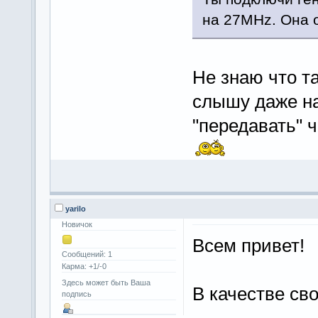
на 27MHz. Она 
Не знаю что та
слышу даже на
"передавать" 
yarilo
Новичок
Всем привет!
Сообщений: 1
Карма: +1/-0
Здесь может быть Ваша
В качестве св
подпись