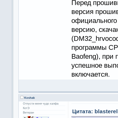
Перед прошив
версия прошив
официального 
версию, скача
(DM32_hrvocod
программы CPS
Baofeng), при
успешное выпо
включается.
Koshak
Отпусти меня чудо халфа
КотЭ
Цитата: blastere
Ветеран