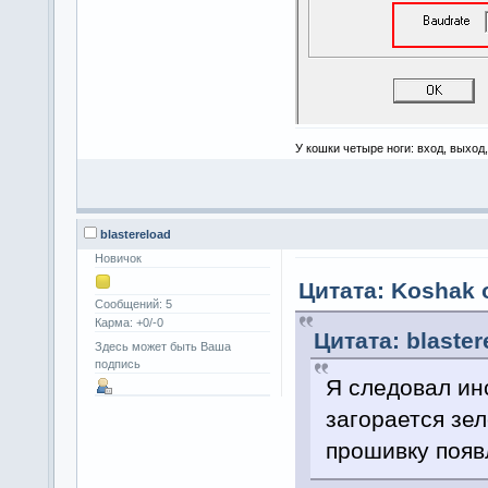
У кошки четыре ноги: вход, выход
blastereload
Новичок
Цитата: Koshak о
Сообщений: 5
Карма: +0/-0
Цитата: blaster
Здесь может быть Ваша
подпись
Я следовал ин
загорается зел
прошивку появ