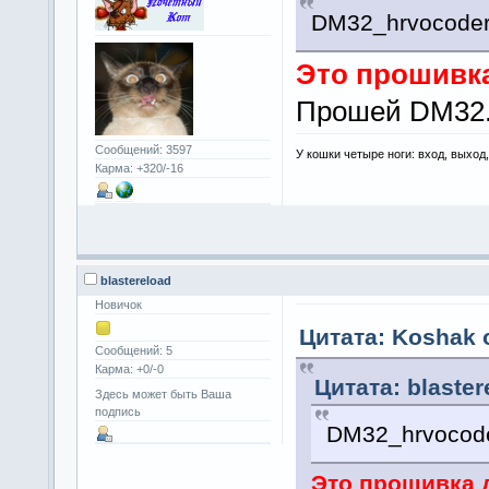
DM32_hrvocoder
Это прошивка
Прошей DM32.0
Сообщений: 3597
У кошки четыре ноги: вход, выход
Карма: +320/-16
blastereload
Новичок
Цитата: Koshak о
Сообщений: 5
Карма: +0/-0
Цитата: blaster
Здесь может быть Ваша
подпись
DM32_hrvocode
Это прошивка д