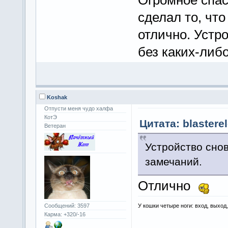
сделал то, что
отлично. Устр
без каких-либ
Koshak
Отпусти меня чудо халфа
КотЭ
Цитата: blastere
Ветеран
Устройство снов
замечаний.
Отлично
У кошки четыре ноги: вход, выход
Сообщений: 3597
Карма: +320/-16