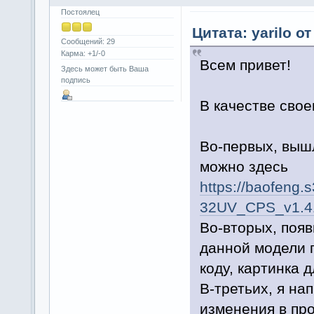
Постоялец
Цитата: yarilo от
Сообщений: 29
Карма: +1/-0
Всем привет!
Здесь может быть Ваша
подпись
В качестве свое
Во-первых, вышл
можно здесь
https://baofeng
32UV_CPS_v1.41
Во-вторых, поя
данной модели п
коду, картинка д
В-третьих, я на
изменения в про