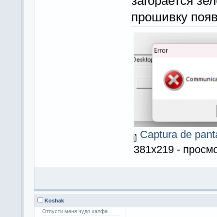
загорается зел
прошивку появ
Captura de pant
381x219 - просмо
Koshak
Отпусти меня чудо халфа