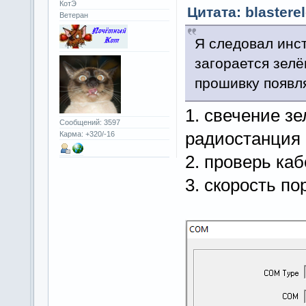
КотЭ
Цитата: blastere
Ветеран
Я следовал инст
загорается зелё
прошивку появля
1. свечение зе
Сообщений: 3597
радиостанция 
Карма: +320/-16
2. проверь каб
3. скорость по