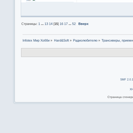
Страницы:
1
...
13
14
[
15
]
16
17
...
52
Вверх
Infotex Мир Хобби
»
Hard&Soft
»
Радиолюбителю
»
Трансиверы, приемн
SMF 2.0.
X
Страница сгенери