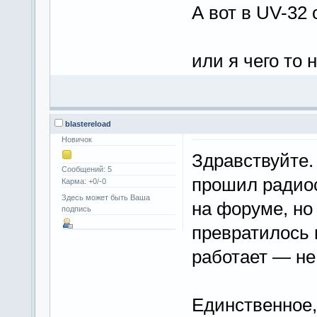
А вот в UV-32 
или я чего то 
blastereload
Новичок
Здравствуйте.
Сообщений: 5
прошил радио
Карма: +0/-0
Здесь может быть Ваша
на форуме, но
подпись
превратилось 
работает — не 
Единственное,