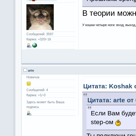
В теории можно
У кошки четыре ноги: вход, выход
Сообщений: 3597
Карма: +320/-16
arte
Новичок
Цитата: Koshak о
Сообщений: 4
Карма: +1/-0
Цитата: arte от
Здесь может быть Ваша
подпись
Если Вам будет
step-ом
Ты подключи ген