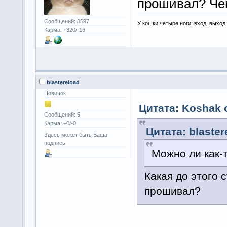
прошивал? Че
Сообщений: 3597
У кошки четыре ноги: вход, выход
Карма: +320/-16
blastereload
Новичок
Цитата: Koshak о
Сообщений: 5
Карма: +0/-0
Цитата: blaster
Здесь может быть Ваша
подпись
Можно ли как-
Какая до этого
прошивал?