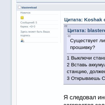
blastereload
Новичок
Цитата: Koshak о
Сообщений: 5
Карма: +0/-0
Цитата: blaster
Здесь может быть Ваша
подпись
Существует ли
прошивку?
1 Выключи стан
2 Вставь аккум
станцию, долже
3 Открываешь C
Я следовал ин