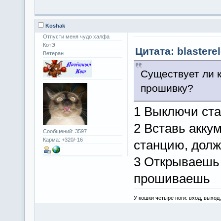
Koshak
Отпусти меня чудо халфа
КотЭ
Цитата: blastere
Ветеран
Существует ли к
прошивку?
1 Выключи ста
2 Вставь акку
Сообщений: 3597
Карма: +320/-16
станцию, долж
3 Открываешь
прошиваешь
У кошки четыре ноги: вход, выход