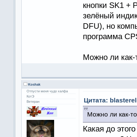
кнопки SK1 + 
зелёный инди
DFU), но комп
программа CP
Можно ли как-
Koshak
Отпусти меня чудо халфа
КотЭ
Цитата: blastere
Ветеран
Можно ли как-т
Какая до этог