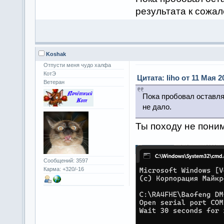
результата к сожал
Koshak
Отпусти меня чудо халфа
КотЭ
Цитата: liho от 11 Мая 2
Ветеран
Пока пробовал оставлят
не дало.
Ты походу не пони
Сообщений: 3597
Карма: +320/-16