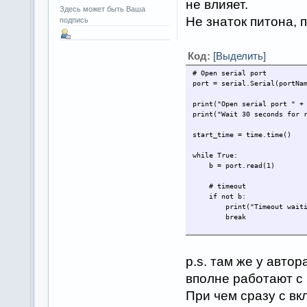
не влияет.
Здесь может быть Ваша
Не знаток питона, 
подпись
Код:
[Выделить]
# Open serial port
port = serial.Serial(portNa
print("Open serial port " +
print("Wait 30 seconds for 
start_time = time.time()
while True:
    b = port.read(1)
    # timeout
    if not b:
        print("Timeout wait
        break
    if b[0] == requestData[
        requestDataPos += 1
p.s. там же у авто
        if requestDataPos =
вполне работают с
            print("Request 
            break
При чем сразу с вкл
    else: