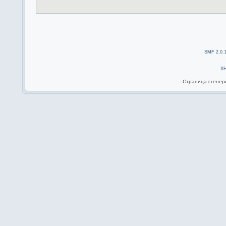
SMF 2.0.
X
Страница сгенери