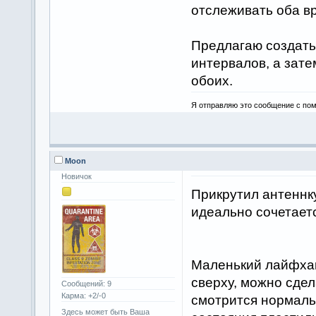
отслеживать оба в
Предлагаю создать
интервалов, а зат
обоих.
Я отправляю это сообщение с пом
Moon
Новичок
Прикрутил антеннку
идеально сочетаетс
Маленький лайфхак
сверху, можно сдел
Сообщений: 9
Карма: +2/-0
смотрится нормальн
Здесь может быть Ваша