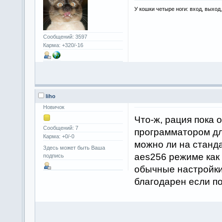
У кошки четыре ноги: вход, выход
Сообщений: 3597
Карма: +320/-16
liho
Новичок
Что-ж, рация пока 
Сообщений: 7
программатором для
Карма: +0/-0
можно ли на стан
Здесь может быть Ваша
aes256 режиме как 
подпись
обычные настройки 
благодарен если по