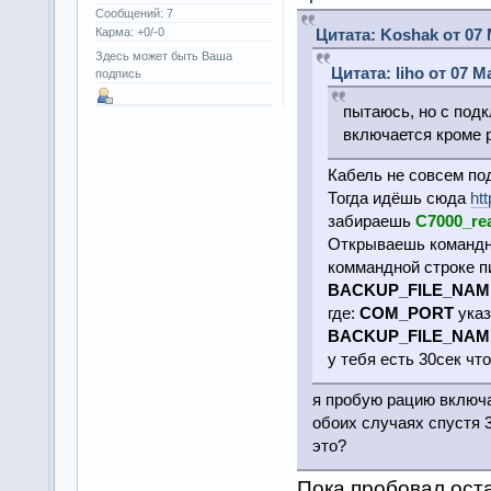
Сообщений: 7
Карма: +0/-0
Цитата: Koshak от 07 
Здесь может быть Ваша
Цитата: liho от 07 М
подпись
пытаюсь, но с под
включается кроме 
Кабель не совсем по
Тогда идёшь сюда
ht
забираешь
C7000_re
Открываешь командну
коммандной строке 
BACKUP_FILE_NAME
где:
COM_PORT
указ
BACKUP_FILE_NAME
у тебя есть 30сек чт
я пробую рацию включа
обоих случаях спустя 3
это?
Пока пробовал оста