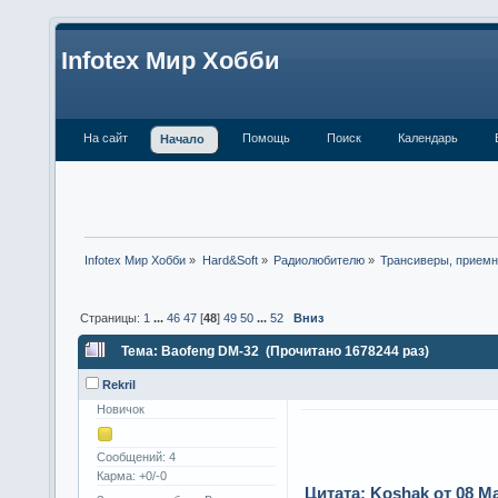
Infotex Мир Хобби
На сайт
Помощь
Поиск
Календарь
Начало
Infotex Мир Хобби
»
Hard&Soft
»
Радиолюбителю
»
Трансиверы, приемн
Страницы:
1
...
46
47
[
48
]
49
50
...
52
Вниз
Тема: Baofeng DM-32 (Прочитано 1678244 раз)
Rekril
Новичок
Сообщений: 4
Карма: +0/-0
Цитата: Koshak от 08 Ма