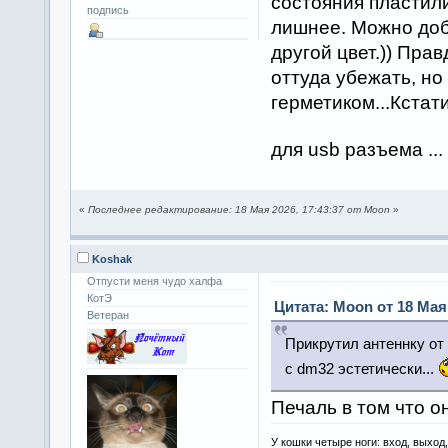
состояния пластил
подпись
лишнее. Можно доба
другой цвет.)) Пра
оттуда убежать, но
герметиком...Кстат
для usb разъема ...
«
Последнее редактирование: 18 Мая 2026, 17:43:37 от Moon
»
Koshak
Отпусти меня чудо халфа
КотЭ
Цитата: Moon от 18 Мая 
Ветеран
Прикрутил антеннку от
с dm32 эстетически...
Печаль в том что 
У кошки четыре ноги: вход, выход