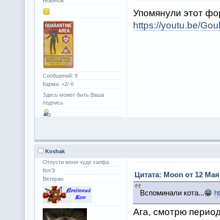
Новичок
Упомянули этот фор
https://youtu.be/
Сообщений: 9
Карма: +2/-0
Здесь может быть Ваша
подпись
Koshak
Отпусти меня чудо халфа
КотЭ
Цитата: Moon от 12 Мая 
Ветеран
Вспоминали кота...😁
h
Ага, смотрю пери