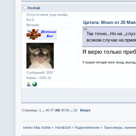
Koshak
Отпусти меня чудо халфа
КотЭ
Цитата: Moon от 20 Мая 
Ветеран
Так точно...Но на ,,слу
всяком случае на прием.
Я верю только при
У кошки четыре ноги: вход, выход
Сообщений: 3597
Карма: +320/-16
Страницы:
1
...
46
47
[
48
]
49
50
...
52
Вверх
Infotex Мир Хобби
»
Hard&Soft
»
Радиолюбителю
»
Трансиверы, приемн