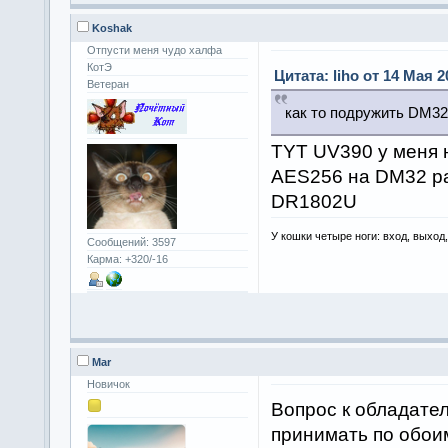
Koshak
Отпусти меня чудо халфа
КотЭ
Цитата: liho от 14 Мая 2
Ветеран
как то подружить DM32
TYT UV390 у меня н
AES256 на DM32 ра
DR1802U
У кошки четыре ноги: вход, выход
Сообщений: 3597
Карма: +320/-16
Mar
Новичок
Вопрос к обладате
принимать по обои