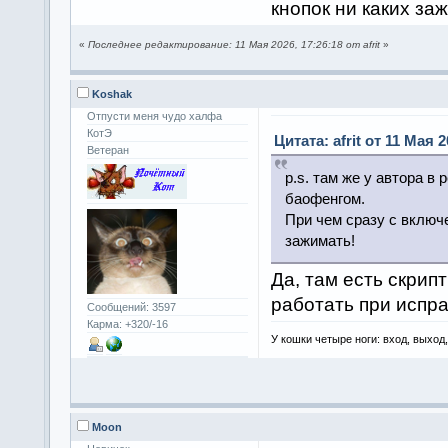
кнопок ни каких за
        requestDataPos = 0
    # общий таймаут цикла
«
Последнее редактирование: 11 Мая 2026, 17:26:18 от afrit
»
    if time.time() - start_
        print("Overall time
        break
Koshak
port.write(b'\x02\x14\x00\x
Отпусти меня чудо халфа
КотЭ
Цитата: afrit от 11 Мая 2
time.sleep(0.05)
Ветеран
// Главное различие:
p.s. там же у автора в
// port.timeout = 30 — тайм
баофенгом.
// отдельная проверка через
// Сейчас у вас цикл бескон
При чем сразу с включе
зажимать!
Да, там есть скрип
работать при испр
Сообщений: 3597
Карма: +320/-16
У кошки четыре ноги: вход, выход
Moon