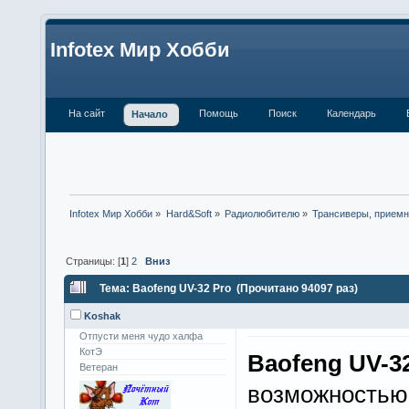
Infotex Мир Хобби
На сайт
Помощь
Поиск
Календарь
Начало
Infotex Мир Хобби
»
Hard&Soft
»
Радиолюбителю
»
Трансиверы, приемн
Страницы: [
1
]
2
Вниз
Тема: Baofeng UV-32 Pro (Прочитано 94097 раз)
Koshak
Отпусти меня чудо халфа
КотЭ
Baofeng UV-3
Ветеран
возможностью 