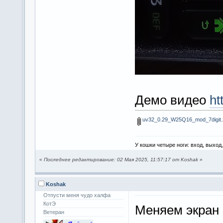
Демо видео
ht
uv32_0.29_W25Q16_mod_7digit.
У кошки четыре ноги: вход, выход
«
Последнее редактирование: 02 Мая 2025, 11:57:17 от Koshak
»
Koshak
Отпусти меня чудо халфа
КотЭ
Меняем экран 
Ветеран