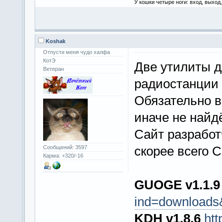
У кошки четыре ноги: вход, выход
Koshak
Отпусти меня чудо халфа
КотЭ
Две утилиты 
Ветеран
радиостанции
Обязательно в
иначе не найд
Сайт разрабо
скорее всего 
Сообщений: 3597
Карма: +320/-16
GUOGE v1.1.9
ind=downloads
KDH v1.8.6
htt