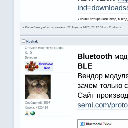
ind=downloads
У кошки четыре ноги: вход, выход
«
Последнее редактирование: 28 Апреля 2025, 20:32:04 от Koshak
»
Koshak
Отпусти меня чудо халфа
КотЭ
Bluetooth
моду
Ветеран
BLE
Вендор модул
зачем только 
Сайт произво
semi.com/proto
Сообщений: 3597
Карма: +320/-16