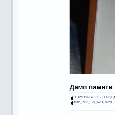
Дамп памяти 
BF-UVs Pro En CPS v1.4.6.zip
(1
dump_uv32_0.29_W25Q16.zip
(5