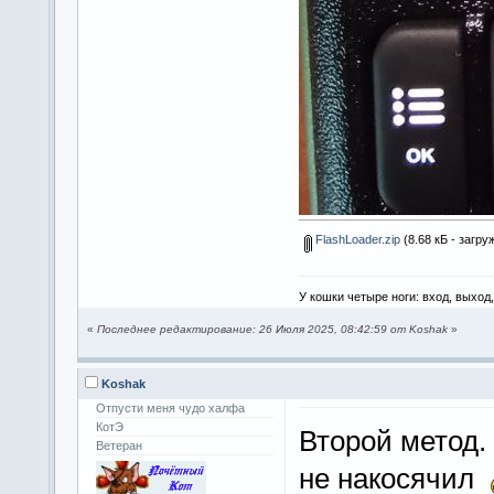
FlashLoader.zip
(8.68 кБ - загру
У кошки четыре ноги: вход, выход
«
Последнее редактирование: 26 Июля 2025, 08:42:59 от Koshak
»
Koshak
Отпусти меня чудо халфа
КотЭ
Второй метод.
Ветеран
не накосячил