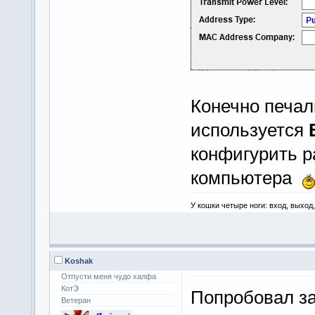
Конечно печал
используется
конфигурить 
компьютера
У кошки четыре ноги: вход, выход
Koshak
Отпусти меня чудо халфа
КотЭ
Попробовал 
Ветеран