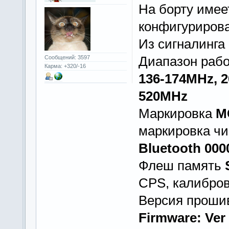
На борту име
конфигурирова
Из сигналинга
Диапазон рабо
Сообщений: 3597
Карма: +320/-16
136-174MHz, 2
520MHz
Маркировка
M
маркировка чи
Bluetooth 000
Флеш память
CPS, калибровк
Версия прошив
Firmware: Ver 