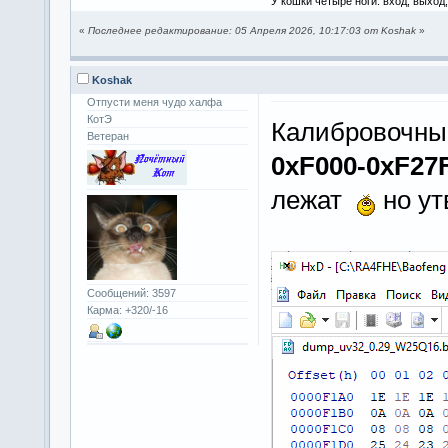
У кошки четыре ноги: вход, выход
«
Последнее редактирование: 05 Апреля 2026, 10:17:03 от Koshak
»
Koshak
Отпусти меня чудо халфа
КотЭ
Калибровочны
Ветеран
0xF000-0xF27
лежат
но ут
Сообщений: 3597
Карма: +320/-16