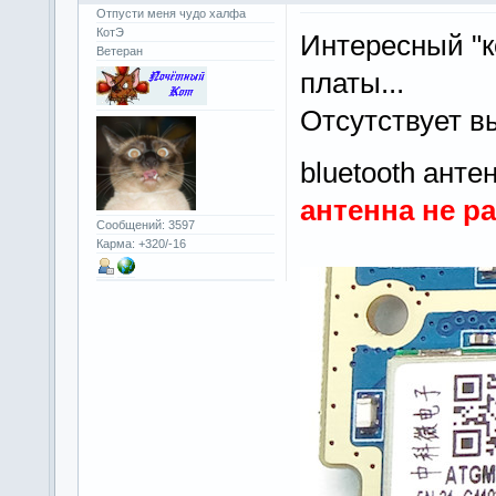
Отпусти меня чудо халфа
КотЭ
Интересный "к
Ветеран
платы...
Отсутствует в
bluetooth ант
антенна не р
Сообщений: 3597
Карма: +320/-16