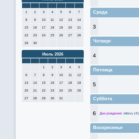
П
В
С
Ч
П
С
В
Среда
1
2
3
4
5
6
7
8
9
10
11
12
13
14
3
15
16
17
18
19
20
21
22
23
24
25
26
27
28
Четверг
29
30
Июль 2026
4
П
В
С
Ч
П
С
В
1
2
3
4
5
Пятница
6
7
8
9
10
11
12
13
14
15
16
17
18
19
5
20
21
22
23
24
25
26
Суббота
27
28
29
30
31
6
Дни рождения:
elitevu (41
Воскресенье