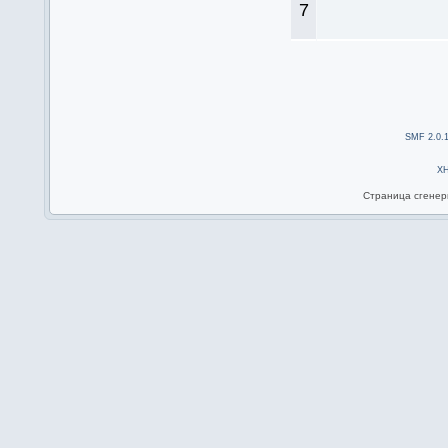
7
SMF 2.0.
X
Страница сгенери