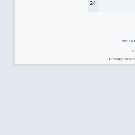
24
SMF 2.0.
X
Страница сгенери