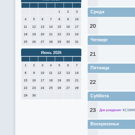
П
В
С
Ч
П
С
В
Среда
1
2
3
4
5
6
7
8
9
10
20
11
12
13
14
15
16
17
18
19
20
21
22
23
24
Четверг
25
26
27
28
29
30
31
Июнь 2026
21
П
В
С
Ч
П
С
В
1
2
3
4
5
6
7
Пятница
8
9
10
11
12
13
14
15
16
17
18
19
20
21
22
22
23
24
25
26
27
28
Суббота
29
30
23
Дни рождения:
KC1WXU
Воскресенье