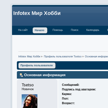
Infotex Мир Хобби
На сайт
Помощь
Поиск
Календарь
Начало
Infotex Мир Хобби
»
Профиль пользователя Tsetso
»
Основная информ
Профиль пользователя
Основная информация
Tsetso 
Сообщений:
Новичок
Подпись под аватаром:
Карма:
Пол:
Возраст: