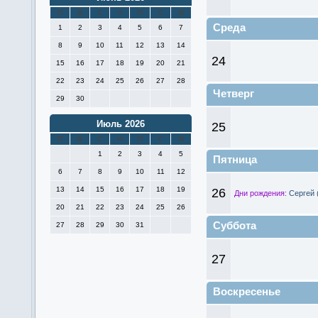
П
В
С
Ч
П
С
В
Среда
1
2
3
4
5
6
7
8
9
10
11
12
13
14
24
15
16
17
18
19
20
21
22
23
24
25
26
27
28
Четверг
29
30
Июль 2026
25
П
В
С
Ч
П
С
В
1
2
3
4
5
Пятница
6
7
8
9
10
11
12
13
14
15
16
17
18
19
26
Дни рождения:
Сергей 
20
21
22
23
24
25
26
Суббота
27
28
29
30
31
27
Воскресенье