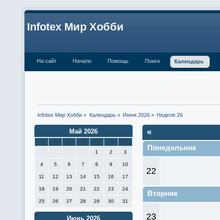
Infotex Мир Хобби
На сайт
Начало
Помощь
Поиск
Календарь
Infotex Мир Хобби
»
Календарь
»
Июня 2026
»
Неделя 26
«
Май 2026
П
В
С
Ч
П
С
В
Понедельник
1
2
3
4
5
6
7
8
9
10
22
11
12
13
14
15
16
17
18
19
20
21
22
23
24
Вторник
25
26
27
28
29
30
31
23
Июнь 2026