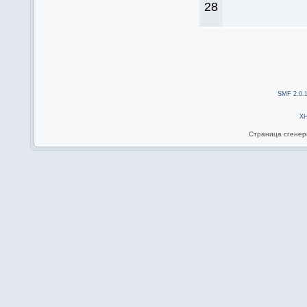
28
SMF 2.0.
X
Страница сгенери