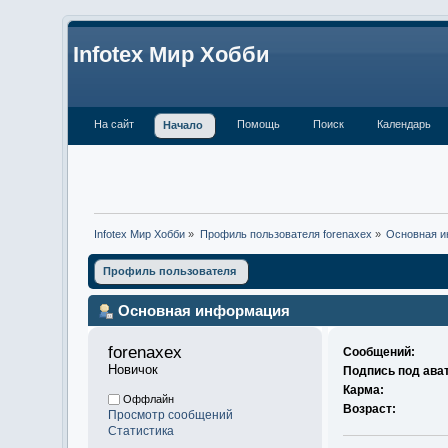
Infotex Мир Хобби
На сайт
Помощь
Поиск
Календарь
Начало
Infotex Мир Хобби
»
Профиль пользователя forenaxex
»
Основная 
Профиль пользователя
Основная информация
forenaxex 
Сообщений:
Новичок
Подпись под ава
Карма:
Оффлайн
Возраст:
Просмотр сообщений
Статистика