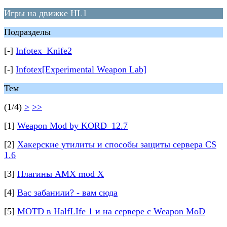
Игры на движке HL1
Подразделы
[-]
Infotex_Knife2
[-]
Infotex[Experimental Weapon Lab]
Тем
(1/4)
>
>>
[1]
Weapon Mod by KORD_12.7
[2]
Хакерские утилиты и способы защиты сервера CS
1.6
[3]
Плагины AMX mod X
[4]
Вас забанили? - вам сюда
[5]
MOTD в HalfLIfe 1 и на сервере с Weapon MoD