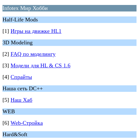
Infotex Мир Хобби
Half-Life Mods
[1]
Игры на движке HL1
3D Modeling
[2]
FAQ по моделингу
[3]
Модели для HL & CS 1.6
[4]
Спрайты
Наша сеть DC++
[5]
Наш Хаб
WEB
[6]
Web-Стройка
Hard&Soft