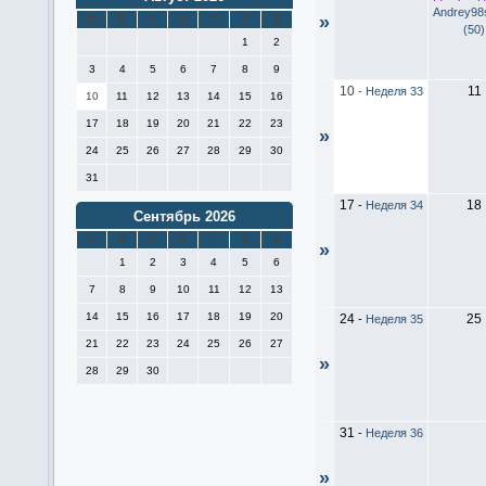
Andrey98
»
П
В
С
Ч
П
С
В
(50)
1
2
3
4
5
6
7
8
9
10
11
-
Неделя 33
10
11
12
13
14
15
16
17
18
19
20
21
22
23
»
24
25
26
27
28
29
30
31
17
18
-
Неделя 34
Сентябрь 2026
П
В
С
Ч
П
С
В
»
1
2
3
4
5
6
7
8
9
10
11
12
13
14
15
16
17
18
19
20
24
25
-
Неделя 35
21
22
23
24
25
26
27
»
28
29
30
31
-
Неделя 36
»