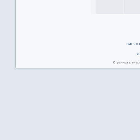
SMF 2.0.
X
Страница сгенери