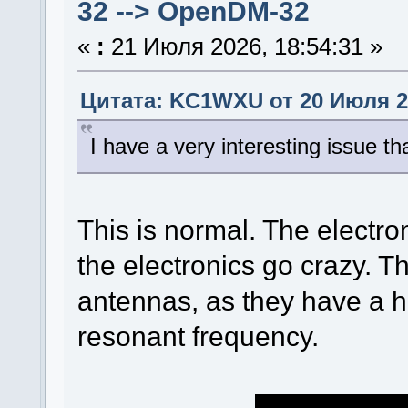
32 --> OpenDM-32
«
:
21 Июля 2026, 18:54:31 »
Цитата: KC1WXU от 20 Июля 20
I have a very interesting issue tha
This is normal. The electro
the electronics go crazy. 
antennas, as they have a hi
resonant frequency.