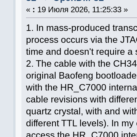
«
:
19 Июля 2026, 11:25:33 »
1. In mass-produced transce
process occurs via the JTA
time and doesn't require a s
2. The cable with the CH340
original Baofeng bootloade
with the HR_C7000 internal
cable revisions with differen
quartz crystal, with and wit
different TTL levels). In m
access the HR_C7000 inter