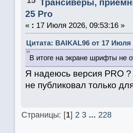
15
Трансиверы, приемн
25 Pro
«
:
17 Июля 2026, 09:53:16 »
Цитата: BAIKAL96 от 17 Июля 2
В итоге на экране шрифты не 
Я надеюсь версия PRO ?
не публиковал только дл
Страницы: [
1
]
2
3
...
228