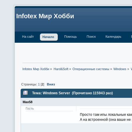
Infotex Мир Хобби
На сайт
Помощь
Поиск
Календарь
Начало
Infotex Мир Хобби
»
Hard&Soft
»
Операционные системы
»
Windows
»
Страницы:
1
[
2
]
Вниз
Тема: Windows Server (Прочитано 115943 раз)
Max58
Гость
Просто там ипы локальные каки
А на встроенной (она ваше не