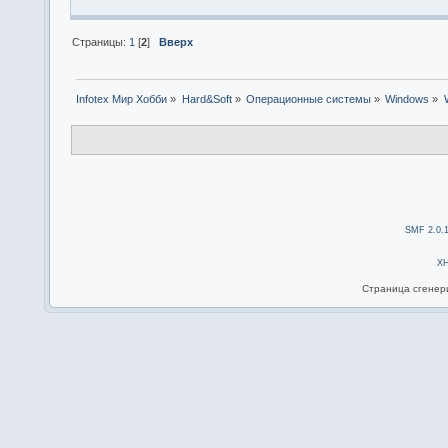
Страницы:
1
[
2
]
Вверх
Infotex Мир Хобби
»
Hard&Soft
»
Операционные системы
»
Windows
»
SMF 2.0.
X
Страница сгенери