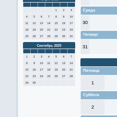
П
В
С
Ч
П
С
В
Среда
1
2
3
4
5
6
7
8
9
10
30
11
12
13
14
15
16
17
18
19
20
21
22
23
24
Четверг
25
26
27
28
29
30
31
Сентябрь 2025
31
П
В
С
Ч
П
С
В
1
2
3
4
5
6
7
8
9
10
11
12
13
14
15
16
17
18
19
20
21
Пятница
22
23
24
25
26
27
28
1
29
30
Суббота
2