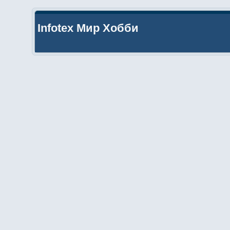
Infotex Мир Хобби
На сайт
Помощь
Поиск
Календарь
Начало
Infotex Мир Хобби
»
Профиль пользователя HACKALL
»
Основная 
Профиль пользователя