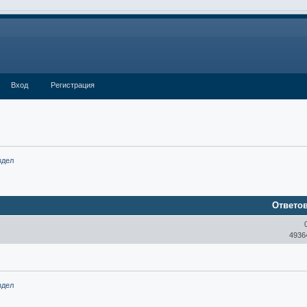
Вход
Регистрация
здел
Ответо
4936
здел