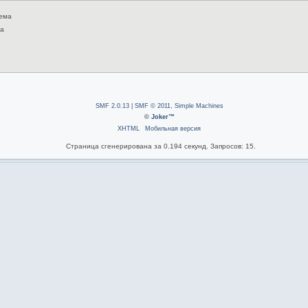
тема
ма
SMF 2.0.13
|
SMF © 2011
,
Simple Machines
©
Joker™
XHTML
Мобильная версия
Страница сгенерирована за 0.194 секунд. Запросов: 15.