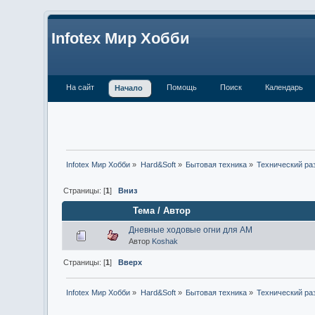
Infotex Мир Хобби
На сайт
Помощь
Поиск
Календарь
Начало
Infotex Мир Хобби
»
Hard&Soft
»
Бытовая техника
»
Технический ра
Страницы: [
1
]
Вниз
Тема
/
Автор
Дневные ходовые огни для АМ
Автор
Koshak
Страницы: [
1
]
Вверх
Infotex Мир Хобби
»
Hard&Soft
»
Бытовая техника
»
Технический ра