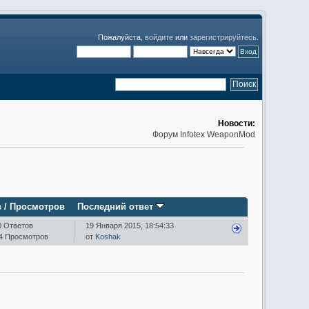
Пожалуйста,
войдите
или
зарегистрируйтесь
.
Новости:
Форум Infotex WeaponMod
в
/
Просмотров
Последний ответ
0 Ответов
19 Января 2015, 18:54:33
4 Просмотров
от
Koshak