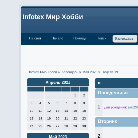
Infotex Мир Хобби
На сайт
Начало
Помощь
Поиск
Календарь
Infotex Мир Хобби
»
Календарь
»
Мая 2023
»
Неделя 19
«
Апрель 2023
П
В
С
Ч
П
С
В
Понедельник
1
2
3
4
5
6
7
8
9
1
Дни рождения:
alex28
10
11
12
13
14
15
16
17
18
19
20
21
22
23
Вторник
24
25
26
27
28
29
30
2
Май 2023