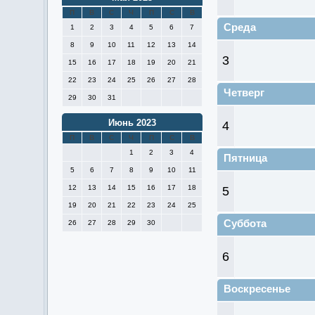
П
В
С
Ч
П
С
В
Среда
1
2
3
4
5
6
7
8
9
10
11
12
13
14
3
15
16
17
18
19
20
21
22
23
24
25
26
27
28
Четверг
29
30
31
Июнь 2023
4
П
В
С
Ч
П
С
В
1
2
3
4
Пятница
5
6
7
8
9
10
11
12
13
14
15
16
17
18
5
19
20
21
22
23
24
25
Суббота
26
27
28
29
30
6
Воскресенье