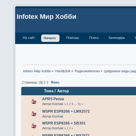
Infotex Мир Хобби
На сайт
Помощь
Поиск
Календарь
Начало
Infotex Мир Хобби
»
Hard&Soft
»
Радиолюбителю
»
Цифровые виды рад
Страницы: [
1
]
2
3
Вниз
Тема
/
Автор
APRS Penza
Автор
Koshak
«
1
2
3
...
31
»
WSPR ESP8266 + LMX2572
Автор
Koshak
WSPR ESP8266 + SI5351
Автор
Koshak
«
1
2
»
WSPR ESP8266 + LMX2571