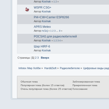
Автор
Koshak
«
1
2
»
WSPR CSG+
Автор
Koshak
PI4+CW+Carrier ESP8266
Автор
Koshak
APRS Meteo
Автор
rv1cj
«
1
2
3
...
9
»
POCSAG для радиолюбителей
Автор
Koshak
«
1
2
3
4
»
Шар HIRF-6
Автор
Koshak
Страницы: [
1
]
2
3
Вверх
Infotex Мир Хобби
»
Hard&Soft
»
Радиолюбителю
»
Цифровые виды рад
Обычная тема
Заблокированная тема
Популярная тема (более 15 ответов)
Прикрепленная тема
Очень популярная тема (более 25 ответов)
Голосование