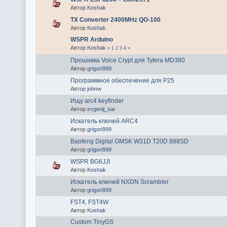
Автор
Koshak
TX Converter 2400MHz QO-100
Автор
Koshak
WSPR Arduino
Автор
Koshak
«
1
2
3
4
»
Прошивка Voice Crypt для Tytera MD380
Автор
grigori999
Программное обеспечение для P25
Автор
johnw
Ищу arc4 keyfinder
Автор
evgenij_sar
Искатель ключей ARC4
Автор
grigori999
Baofeng Digital GMSK W31D T20D 888SD
Автор
grigori999
WSPR BG6JJI
Автор
Koshak
Искатель ключей NXDN Scrambler
Автор
grigori999
FST4, FST4W
Автор
Koshak
Custom TinyGS