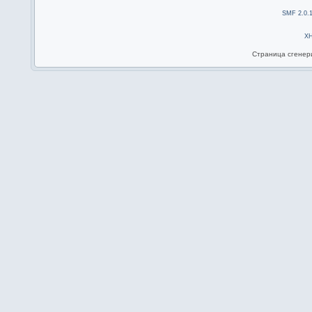
SMF 2.0.
X
Страница сгенери