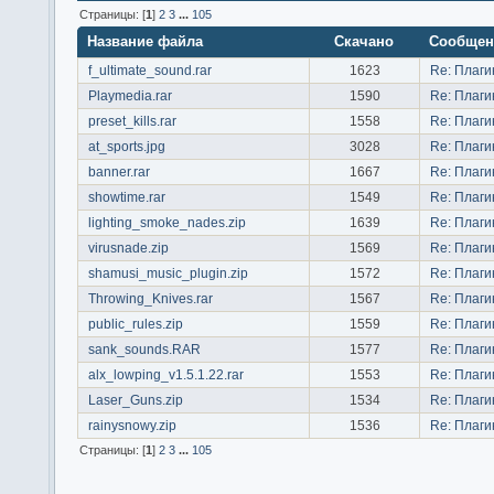
Страницы: [
1
]
2
3
...
105
Название файла
Скачано
Сообщен
f_ultimate_sound.rar
1623
Re: Плаг
Playmedia.rar
1590
Re: Плаг
preset_kills.rar
1558
Re: Плаг
at_sports.jpg
3028
Re: Плаг
banner.rar
1667
Re: Плаг
showtime.rar
1549
Re: Плаг
lighting_smoke_nades.zip
1639
Re: Плаг
virusnade.zip
1569
Re: Плаг
shamusi_music_plugin.zip
1572
Re: Плаг
Throwing_Knives.rar
1567
Re: Плаг
public_rules.zip
1559
Re: Плаг
sank_sounds.RAR
1577
Re: Плаг
alx_lowping_v1.5.1.22.rar
1553
Re: Плаг
Laser_Guns.zip
1534
Re: Плаг
rainysnowy.zip
1536
Re: Плаг
Страницы: [
1
]
2
3
...
105