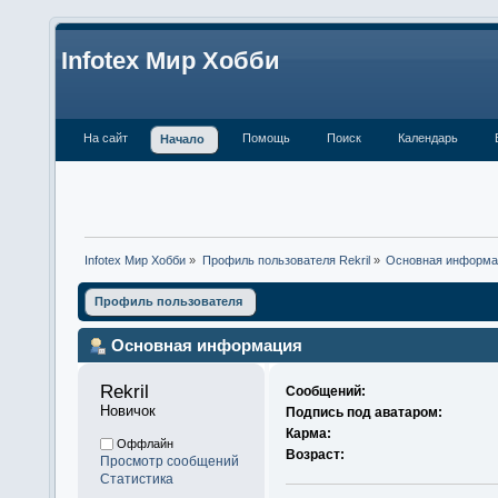
Infotex Мир Хобби
На сайт
Помощь
Поиск
Календарь
Начало
Infotex Мир Хобби
»
Профиль пользователя Rekril
»
Основная информа
Профиль пользователя
Основная информация
Rekril 
Сообщений:
Новичок
Подпись под аватаром:
Карма:
Оффлайн
Возраст:
Просмотр сообщений
Статистика