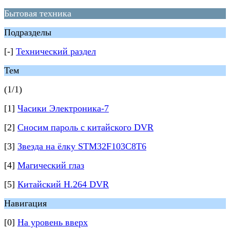
Бытовая техника
Подразделы
[-]
Технический раздел
Тем
(1/1)
[1]
Часики Электроника-7
[2]
Сносим пароль с китайского DVR
[3]
Звезда на ёлку STM32F103C8T6
[4]
Магический глаз
[5]
Китайский H.264 DVR
Навигация
[0]
На уровень вверх