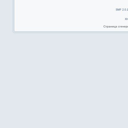
SMF 2.0.
X
Страница сгенери