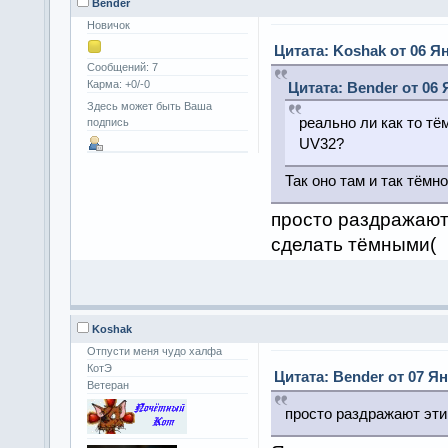
Bender
Новичок
Цитата: Koshak от 06 Ян
Сообщений: 7
Карма: +0/-0
Цитата: Bender от 06 
Здесь может быть Ваша
реально ли как то тё
подпись
UV32?
Так оно там и так тёмно
просто раздражают 
сделать тёмными(
Koshak
Отпусти меня чудо халфа
КотЭ
Цитата: Bender от 07 Ян
Ветеран
просто раздражают эти 