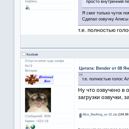
просто внутренний п
подпись
Я смог только чуток п
Сделал озвучку Алисы 
т.е. полностью гол
Koshak
Отпусти меня чудо халфа
КотЭ
Цитата: Bender от 08 Ян
Ветеран
т.е. полностью голос А
Ну что озвучено в 
загрузки озвучки, з
Alice_Baofeng_uv-32.zip
(194.98 
Сообщений: 3599
Карма: +321/-16