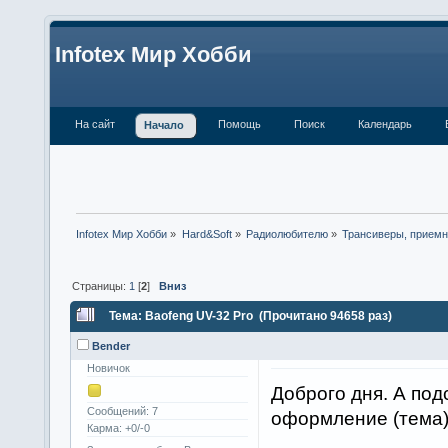
Infotex Мир Хобби
На сайт
Помощь
Поиск
Календарь
Начало
Infotex Мир Хобби
»
Hard&Soft
»
Радиолюбителю
»
Трансиверы, приемн
Страницы:
1
[
2
]
Вниз
Тема: Baofeng UV-32 Pro (Прочитано 94658 раз)
Bender
Новичок
Доброго дня. А под
Сообщений: 7
оформление (тема)
Карма: +0/-0