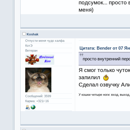
подсумок... просто
меня)
Koshak
Отпусти меня чудо халфа
КотЭ
Цитата: Bender от 07 Ян
Ветеран
просто внутренний пер
Я смог только чуто
запилил
Сделал озвучку Ал
У кошки четыре ноги: вход, выход
Сообщений: 3599
Карма: +321/-16