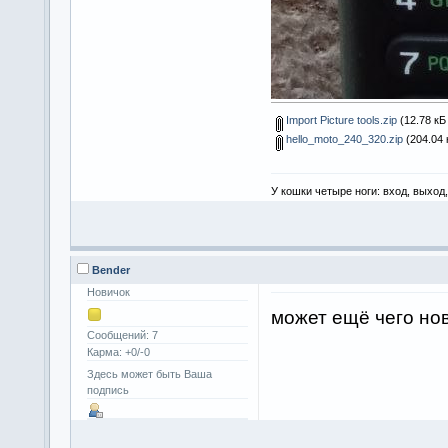
Import Picture tools.zip
(12.78 кБ
hello_moto_240_320.zip
(204.04 
У кошки четыре ноги: вход, выход
Bender
Новичок
может ещё чего нов
Сообщений: 7
Карма: +0/-0
Здесь может быть Ваша
подпись