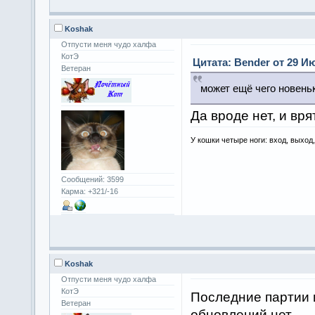
Koshak
Отпусти меня чудо халфа
КотЭ
Цитата: Bender от 29 Ию
Ветеран
может ещё чего новеньк
Да вроде нет, и вр
У кошки четыре ноги: вход, выход
Сообщений: 3599
Карма: +321/-16
Koshak
Отпусти меня чудо халфа
КотЭ
Последние партии 
Ветеран
обновлений нет.