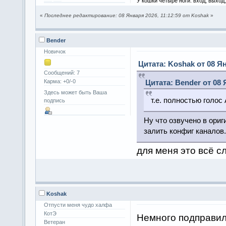
У кошки четыре ноги: вход, выход
«
Последнее редактирование: 08 Января 2026, 11:12:59 от Koshak
»
Bender
Новичок
Цитата: Koshak от 08 Ян
Сообщений: 7
Карма: +0/-0
Цитата: Bender от 08 
Здесь может быть Ваша
т.е. полностью голос
подпись
Ну что озвучено в ори
залить конфиг каналов.
для меня это всё с
Koshak
Отпусти меня чудо халфа
КотЭ
Немного подправил 
Ветеран