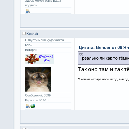
Здесь может быть Ваша
подпись
Koshak
Отпусти меня чудо халфа
КотЭ
Цитата: Bender от 06 Ян
Ветеран
реально ли как то тём
Так оно там и так т
У кошки четыре ноги: вход, выход
Сообщений: 3599
Карма: +321/-16