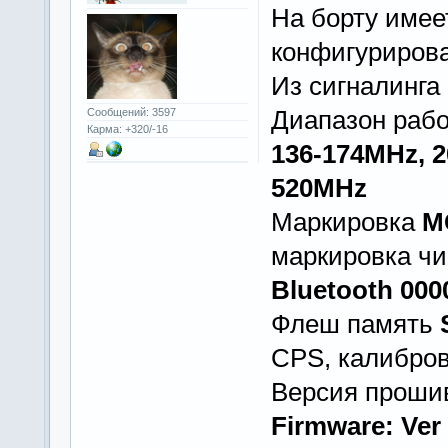
На борту име
конфигурирова
Из сигналинга
Диапазон рабо
Сообщений: 3597
Карма: +320/-16
136-174MHz, 2
520MHz
Маркировка
M
маркировка чи
Bluetooth 000
Флеш память
CPS, калибровк
Версия прошив
Firmware: Ver 