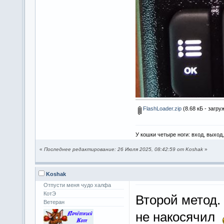
FlashLoader.zip
(8.68 кБ - загру
У кошки четыре ноги: вход, выход
«
Последнее редактирование: 26 Июля 2025, 08:42:59 от Koshak
»
Koshak
Отпусти меня чудо халфа
КотЭ
Второй метод.
Ветеран
не накосячил