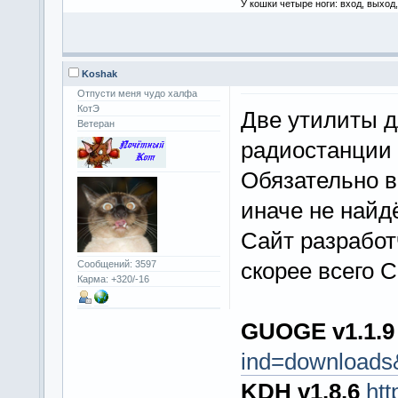
У кошки четыре ноги: вход, выход
Koshak
Отпусти меня чудо халфа
КотЭ
Две утилиты 
Ветеран
радиостанции
Обязательно в
иначе не найд
Сайт разрабо
скорее всего 
Сообщений: 3597
Карма: +320/-16
GUOGE v1.1.9
ind=downloads
KDH v1.8.6
htt