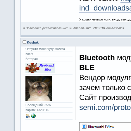
ind=downloads
У кошки четыре ноги: вход, выход
«
Последнее редактирование: 28 Апреля 2025, 20:32:04 от Koshak
»
Koshak
Отпусти меня чудо халфа
КотЭ
Bluetooth
моду
Ветеран
BLE
Вендор модул
зачем только 
Сайт произво
semi.com/proto
Сообщений: 3597
Карма: +320/-16