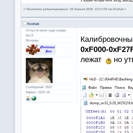
У кошки четыре ноги: вход, выход
«
Последнее редактирование: 05 Апреля 2026, 10:17:03 от Koshak
»
Koshak
Отпусти меня чудо халфа
КотЭ
Калибровочны
Ветеран
0xF000-0xF27
лежат
но ут
Сообщений: 3597
Карма: +320/-16