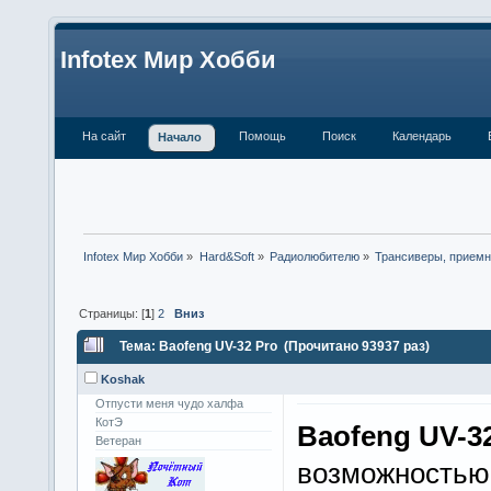
Infotex Мир Хобби
На сайт
Помощь
Поиск
Календарь
Начало
Infotex Мир Хобби
»
Hard&Soft
»
Радиолюбителю
»
Трансиверы, приемн
Страницы: [
1
]
2
Вниз
Тема: Baofeng UV-32 Pro (Прочитано 93937 раз)
Koshak
Отпусти меня чудо халфа
КотЭ
Baofeng UV-3
Ветеран
возможностью 