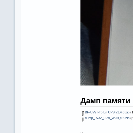
Дамп памяти 
BF-UVs Pro En CPS v1.4.6.zip
(1
dump_uv32_0.29_W25Q16.zip
(5