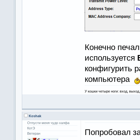
Конечно печал
используется
конфигурить 
компьютера
У кошки четыре ноги: вход, выход
Koshak
Отпусти меня чудо халфа
КотЭ
Попробовал 
Ветеран