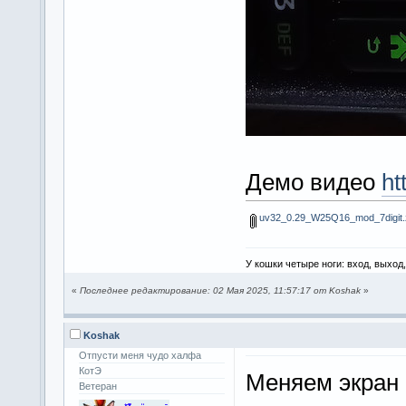
Демо видео
ht
uv32_0.29_W25Q16_mod_7digit.
У кошки четыре ноги: вход, выход
«
Последнее редактирование: 02 Мая 2025, 11:57:17 от Koshak
»
Koshak
Отпусти меня чудо халфа
КотЭ
Меняем экран 
Ветеран