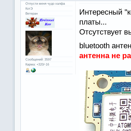
Отпусти меня чудо халфа
КотЭ
Интересный "к
Ветеран
платы...
Отсутствует в
bluetooth ант
антенна не р
Сообщений: 3597
Карма: +320/-16