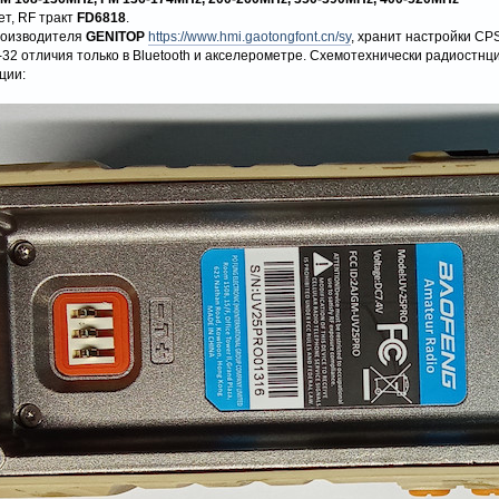
ет, RF тракт
FD6818
.
оизводителя
GENITOP
https://www.hmi.gaotongfont.cn/sy
, хранит настройки CPS
32 отличия только в Bluetooth и акселерометре. Схемотехнически радиостнци
ции: