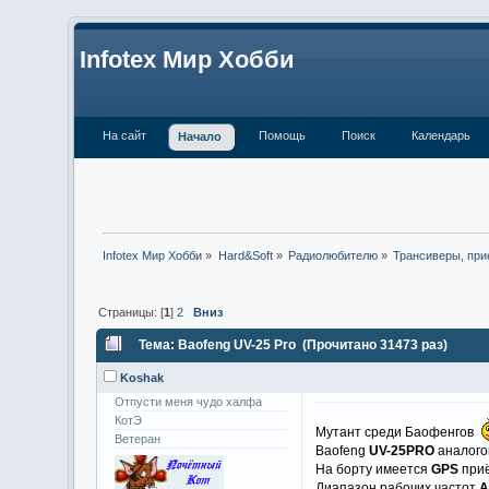
Infotex Мир Хобби
На сайт
Помощь
Поиск
Календарь
Начало
Infotex Мир Хобби
»
Hard&Soft
»
Радиолюбителю
»
Трансиверы, при
Страницы: [
1
]
2
Вниз
Тема: Baofeng UV-25 Pro (Прочитано 31473 раз)
Koshak
Отпусти меня чудо халфа
КотЭ
Мутант среди Баофенгов
Ветеран
Baofeng
UV-25PRO
аналого
На борту имеется
GPS
приё
Диапазон рабочих частот
A