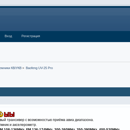
Вход
Регистрация
емники КВ/УКВ
»
Baofeng UV-25 Pro
вый трансивер с возможностью приёма авиа диапазона.
мник и акселерометр.
M 108-136MHz, FM 136-174MHz, 200-260MHz, 350-390MHz, 400-520MHz