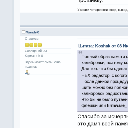
прошивку.
У кошки четыре ноги: вход, выход
WandeR
Старожил
Цитата: Koshak от 08 Ию
Сообщений: 33
Карма: +4/-0
Полный образ памяти с
калибровки, поэтому ко
Здесь может быть Ваша
подпись
Для того что бы сделат
HEX редактор, с когог
После данной процеду
шить можно без полног
калибровок радиостанц
Что бы не было путан
флешки или
firmware_
Спасибо за исчерп
это дамп всей памят