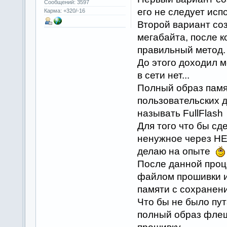
Сообщений: 3597
его не следует исп
Карма: +320/-16
Второй вариант со
мегабайта, после к
правильный метод.
До этого доходил 
в сети нет...
Полный образ памя
пользовательских д
называть FullFlash
Для того что бы сд
ненужное через HE
делаю на опыте
После данной проц
файлом прошивки и
памяти с сохранен
Что бы не было пу
полный образ фле