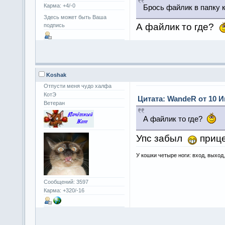
Карма: +4/-0
Брось файлик в папку 
Здесь может быть Ваша
А файлик то где?
подпись
Koshak
Отпусти меня чудо халфа
КотЭ
Цитата: WandeR от 10 И
Ветеран
А файлик то где?
Упс забыл
прице
У кошки четыре ноги: вход, выход
Сообщений: 3597
Карма: +320/-16