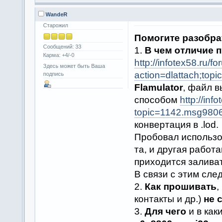
WandeR
Старожил
Помогите разобра
Сообщений: 33
1.
В чем отличие 
Карма: +4/-0
http://infotex58.ru/f
Здесь может быть Ваша
action=dlattach;top
подпись
Flamulator
, файл в
способом
http://inf
topic=1142.msg98
конвертация в .lod.
Пробовал использо
та, и другая работ
приходится заливат
В связи с этим сле
2.
Как прошивать
,
контакты и др.)
не 
3.
Для чего
и в как