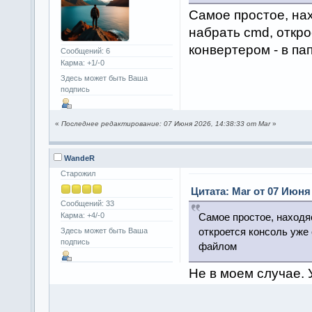
Самое простое, нах
набрать cmd, откро
конвертером - в па
Сообщений: 6
Карма: +1/-0
Здесь может быть Ваша
подпись
«
Последнее редактирование: 07 Июня 2026, 14:38:33 от Mar
»
WandeR
Старожил
Цитата: Mar от 07 Июня 
Сообщений: 33
Карма: +4/-0
Самое простое, находяс
откроется консоль уже 
Здесь может быть Ваша
подпись
файлом
Не в моем случае. 