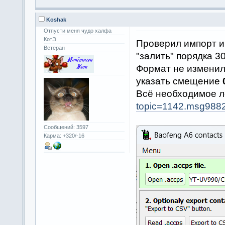
Koshak
Отпусти меня чудо халфа
КотЭ
Проверил импорт и
Ветеран
"залить" порядка 3
Формат не изменил
указать смещение
Всё необходимое л
topic=1142.msg98
Сообщений: 3597
Карма: +320/-16