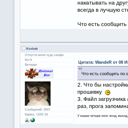
накатывать на друг
всегда в лучшую ст
Что есть сообщить
Koshak
Отпусти меня чудо халфа
КотЭ
Цитата: WandeR от 08 И
Ветеран
Что есть сообщить по
2. Что бы настройк
прошивку
3. Файл загрузчика
раз, прога запомин
Сообщений: 3597
Карма: +320/-16
У кошки четыре ноги: вход, выход