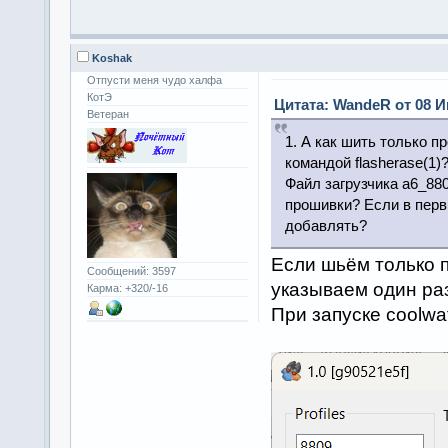
Koshak
Отпусти меня чудо халфа
КотЭ
Цитата: WandeR от 08 И
Ветеран
1. А как шить только п
командой flasherase(1)
Файл загрузчика a6_880
прошивки? Если в перв
добавлять?
Если шьём только п
Сообщений: 3597
указываем один ра
Карма: +320/-16
При запуске coolwa