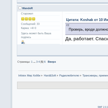
WandeR
Старожил
Цитата: Koshak от 10 Ию
Сообщений: 33
Карма: +4/-0
Проверь, вроде должн
Здесь может быть Ваша
подпись
Да, работает. Спас
Страницы:
1
...
3
4
[
5
]
6
Вверх
Infotex Мир Хобби
»
Hard&Soft
»
Радиолюбителю
»
Трансиверы, приемн
SMF 2.0.