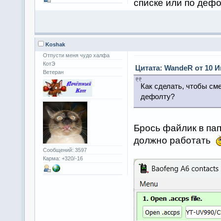
списке или по деф
Koshak
Отпусти меня чудо халфа
КотЭ
Цитата: WandeR от 10 И
Ветеран
Как сделать, чтобы с
дефолту?
Брось файлик в па
должно работать
Сообщений: 3597
Карма: +320/-16