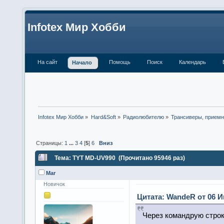
Infotex Мир Хобби
На сайт
Помощь
Поиск
Календарь
Начало
Infotex Мир Хобби
»
Hard&Soft
»
Радиолюбителю
»
Трансиверы, приемн
Страницы:
1
...
3
4
[
5
]
6
Вниз
Тема: TYT MD-UV990 (Прочитано 95946 раз)
Mar
Новичок
Цитата: WandeR от 06 И
Через командрую строку