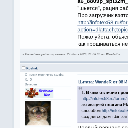
a6_8809p_spi32m_
"шьется", рация ра
Про загрузчик взят
http://infotex58.ru/f
action=dlattach;top
Пожалуйста, объясн
как прошиваться не
«
Последнее редактирование: 24 Июля 2026, 21:06:03 от WandeR
»
Koshak
Отпусти меня чудо халфа
КотЭ
Цитата: WandeR от 08 И
Ветеран
1.
В чем отличие про
http://infotex58.ru/foru
активацией
плагина Fl
способом
http://infote
создается дамп .bin зат
Первый вариант с