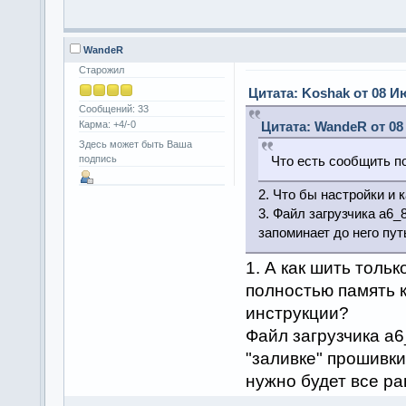
WandeR
Старожил
Цитата: Koshak от 08 Ию
Сообщений: 33
Карма: +4/-0
Цитата: WandeR от 08 
Здесь может быть Ваша
подпись
Что есть сообщить 
2. Что бы настройки и
3. Файл загрузчика a6_
запоминает до него пут
1. А как шить толь
полностью память к
инструкции?
Файл загрузчика a
"заливке" прошивки
нужно будет все р