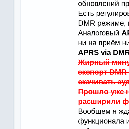
обновлений пр
Есть регулиро
DMR режиме, 
Аналоговый
A
ни на приём ни
APRS via DM
Жирный минус
экспорт DMR 
скачивать ау
Прошло уже н
расширили ф
Вообщем я жда
функционала и