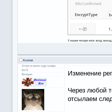
У кошки четыре ноги: вход, выход
Koshak
Отпусти меня чудо халфа
КотЭ
Изменение ре
Ветеран
Через любой т
отсылаем сле