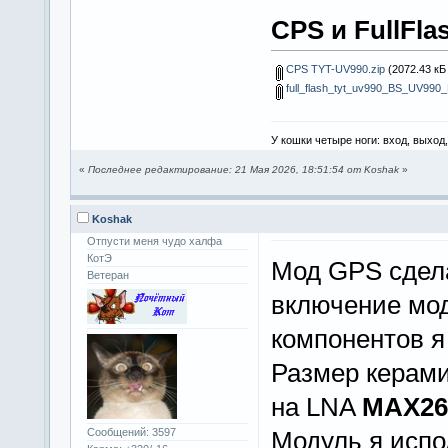
CPS и FullFlas
CPS TYT-UV990.zip
(2072.43 кБ 
full_flash_tyt_uv990_BS_UV99
У кошки четыре ноги: вход, выход
«
Последнее редактирование: 21 Мая 2026, 18:51:54 от Koshak
»
Koshak
Отпусти меня чудо халфа
КотЭ
Мод GPS сдела
Ветеран
включение мо
компонентов я 
Размер керам
на LNA
MAX2
Модуль я исп
Сообщений: 3597