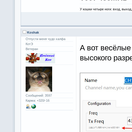
У кошки четыре ноги: вход, выход
Koshak
Отпусти меня чудо халфа
КотЭ
А вот весёлые
Ветеран
высокого раз
Сообщений: 3597
Карма: +320/-16