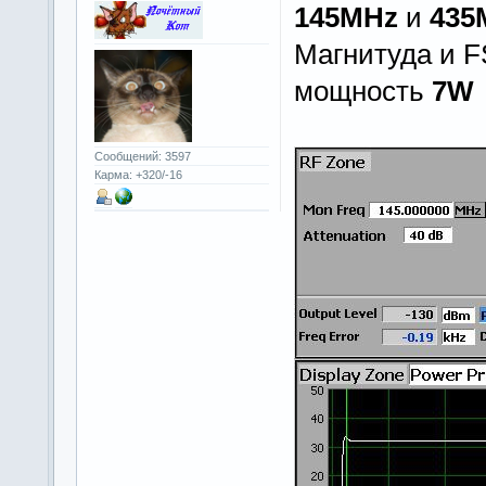
145MHz
и
435
Магнитуда и F
мощность
7W
Сообщений: 3597
Карма: +320/-16