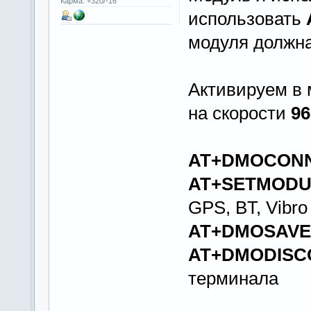
Карма: +320/-16
использовать
модуля должн
Активируем в
на скорости
96
AT+DMOCON
AT+SETMODUL
GPS, BT, Vibro
AT+DMOSAV
AT+DMODISC
терминала