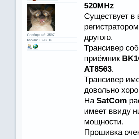
520MHz
Существует в 
регистратором 
другого.
Сообщений: 3597
Карма: +320/-16
Трансивер соб
приёмник
BK1
AT8563
.
Трансивер име
довольно хоро
На
SatCom
ра
имеет ввиду н
мощности.
Прошивка оче