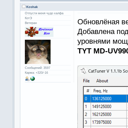
Koshak
Отпусти меня чудо халфа
КотЭ
Обновлёная в
Ветеран
Добавлена под
уровнями мощ
TYT MD-UV99
Сообщений: 3597
Карма: +320/-16