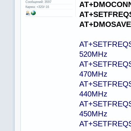
AT+DMOCON
Сообщений: 3597
Карма: +320/-16
AT+SETFREQ
AT+DMOSAV
AT+SETFREQSC
520MHz
AT+SETFREQSC
470MHz
AT+SETFREQSC
440MHz
AT+SETFREQSC
450MHz
AT+SETFREQSC