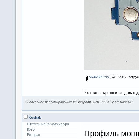
MAX2659.zip
(528.32 кБ - загруж
У кошки четыре ноги: вход, выход
«
Последнее редактирование: 08 Февраля 2026, 08:26:12 от Koshak
»
Koshak
Отпусти меня чудо халфа
КотЭ
Профиль мощ
Ветеран