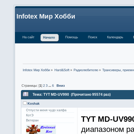
Infotex Мир Хобби
На сайт
Помощь
Поиск
Календарь
Начало
Infotex Мир Хобби
»
Hard&Soft
»
Радиолюбителю
»
Трансиверы, приемн
Страницы: [
1
]
2
3
...
6
Вниз
Тема: TYT MD-UV990 (Прочитано 95574 раз)
Koshak
Отпусти меня чудо халфа
КотЭ
TYT MD-UV99
Ветеран
диапазоном ра