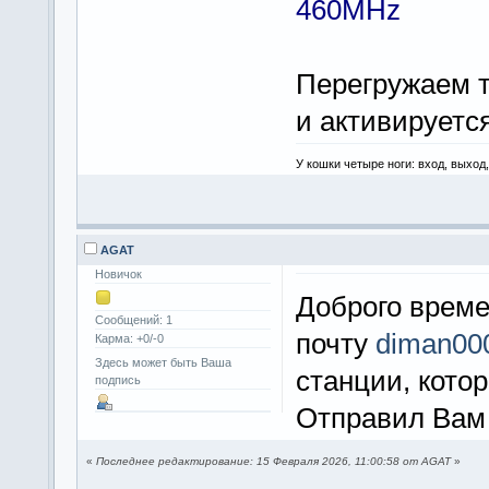
460MHz
Перегружаем т
и активируетс
У кошки четыре ноги: вход, выход
AGAT
Новичок
Доброго време
Сообщений: 1
почту
diman00
Карма: +0/-0
Здесь может быть Ваша
станции, кото
подпись
Отправил Вам 
«
Последнее редактирование: 15 Февраля 2026, 11:00:58 от AGAT
»