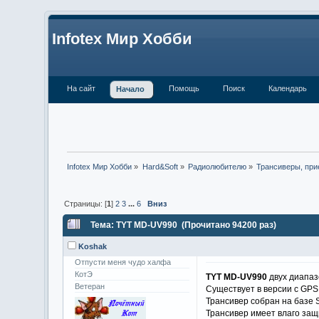
Infotex Мир Хобби
На сайт
Помощь
Поиск
Календарь
Начало
Infotex Мир Хобби
»
Hard&Soft
»
Радиолюбителю
»
Трансиверы, при
Страницы: [
1
]
2
3
...
6
Вниз
Тема: TYT MD-UV990 (Прочитано 94200 раз)
Koshak
Отпусти меня чудо халфа
КотЭ
TYT MD-UV990
двух диапаз
Ветеран
Существует в версии с GPS 
Трансивер собран на базе
Трансивер имеет влаго защ