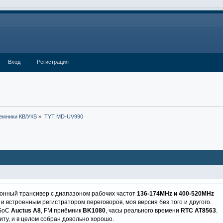
Вход
Регистрация
емники КВ/УКВ
»
TYT MD-UV990
онный трансивер с диапазоном рабочих частот
136-174MHz и 400-520MHz
и встроенным регистратором переговоров, моя версия без того и другого.
 SoC
Auctus A8
, FM приёмник
BK1080
, часы реального времени
RTC AT8563
.
иту, и в целом собран довольно хорошо.