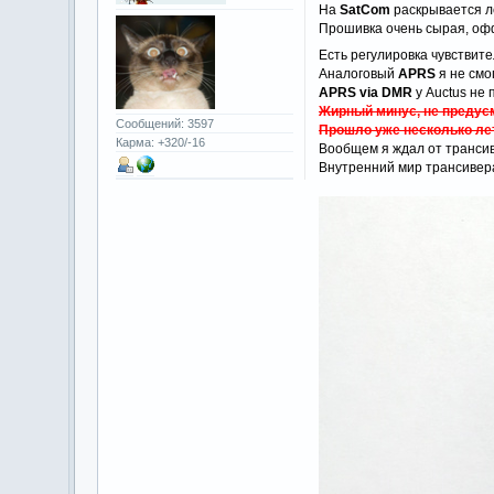
На
SatCom
раскрывается ле
Прошивка очень сырая, оф
Есть регулировка чувствит
Аналоговый
APRS
я не смо
APRS via DMR
у Auctus не
Жирный минус, не предусм
Сообщений: 3597
Прошло уже несколько лет
Карма: +320/-16
Вообщем я ждал от трансив
Внутренний мир трансивер