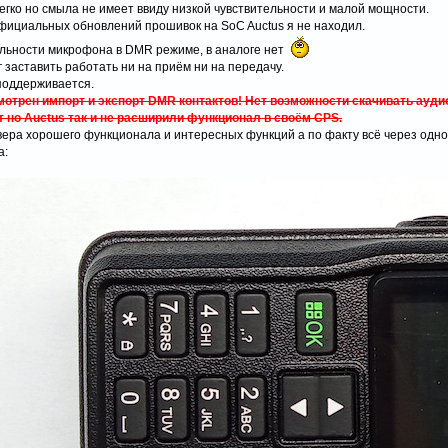
гко но смыла не имеет ввиду низкой чувствительности и малой мощности.
фициальных обновлений прошивок на SoC Auctus я не находил.
ельности микрофона в DMR режиме, в аналоге нет
г заставить работать ни на приём ни на передачу.
 поддерживается.
отрен импорт и экспорт DMR контактов! Нет возможности скачивать ауди
 но Auctus так и не расширили функционал в своём CPS.
ера хорошего функционала и интересных функций а по факту всё через одно 
а: