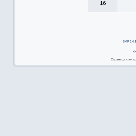
16
SMF 2.0.
X
Страница сгенер