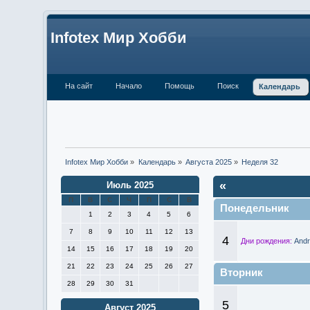
Infotex Мир Хобби
На сайт
Начало
Помощь
Поиск
Календарь
Infotex Мир Хобби
»
Календарь
»
Августа 2025
»
Неделя 32
«
Июль 2025
П
В
С
Ч
П
С
В
Понедельник
1
2
3
4
5
6
7
8
9
10
11
12
13
4
Дни рождения:
Andr
14
15
16
17
18
19
20
21
22
23
24
25
26
27
Вторник
28
29
30
31
5
Август 2025