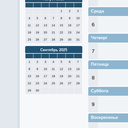
П
В
С
Ч
П
С
В
Среда
1
2
3
4
5
6
7
8
9
10
6
11
12
13
14
15
16
17
18
19
20
21
22
23
24
Четверг
25
26
27
28
29
30
31
Сентябрь 2025
7
П
В
С
Ч
П
С
В
1
2
3
4
5
6
7
Пятница
8
9
10
11
12
13
14
15
16
17
18
19
20
21
8
22
23
24
25
26
27
28
Суббота
29
30
9
Воскресенье