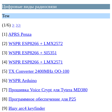
Цифровые виды радиосвязи
Тем
(1/6)
>
>>
[1]
APRS Penza
[2]
WSPR ESP8266 + LMX2572
[3]
WSPR ESP8266 + SI5351
[4]
WSPR ESP8266 + LMX2571
[5]
TX Converter 2400MHz QO-100
[6]
WSPR Arduino
[7]
Прошивка Voice Crypt для Tytera MD380
[8]
Программное обеспечение для P25
[9]
Ищу arc4 keyfinder