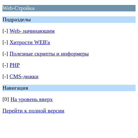
Web-Стройка
Подразделы
[-]
Web- начинаюшим
[-]
Хитрости WEB'а
[-]
Полезные скрипты и информеры
[-]
PHP
[-]
CMS-дижки
Навигация
[0]
На уровень вверх
Перейти к полной версии