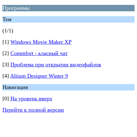
Программы
Тем
(1/1)
[1]
Windows Movie Maker XP
[2]
Commfort - класный чат
[3]
Проблема при открытии видеофайлов
[4]
Altium Designer Winter 9
Навигация
[0]
На уровень вверх
Перейти к полной версии