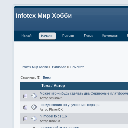
Infotex Мир Хобби
На сайт
Помощь
Поиск
Календарь
Начало
Infotex Мир Хобби
»
Hard&Soft
»
Помогите
Страницы: [
1
]
Вниз
Тема
/
Автор
Может кто-нибудь сделать два Серверные платформы
Автор smurfavr
предложения по улучшению сервера
Автор PlayerOK
hl model to cs 1.6
Автор mitev98
не могу зайти на сервер