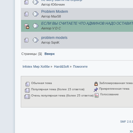
Автор Юбочкин
Problem Modem
Автор Max58
ЕСЛИ ВЫ СЧИТАЕТЕ ЧТО АДМИНОВ НАДО ОСТАВИТ
Автор V D C
problem models
Автор SqniK
Страницы: [
1
]
Вверх
Infotex Мир Хобби
»
Hard&Soft
»
Помогите
Обычная тема
Заблокированная тема
Прикрепленная тема
Популярная тема (более 15 ответов)
Голосование
Очень популярная тема (более 25 ответов)
SMF 2.0.
X