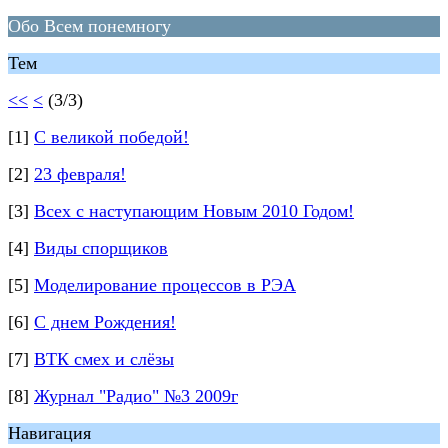
Обо Всем понемногу
Тем
<<
<
(3/3)
[1]
С великой победой!
[2]
23 февраля!
[3]
Всех с наступающим Новым 2010 Годом!
[4]
Виды спорщиков
[5]
Моделирование процессов в РЭА
[6]
С днем Рождения!
[7]
ВТК смех и слёзы
[8]
Журнал "Радио" №3 2009г
Навигация