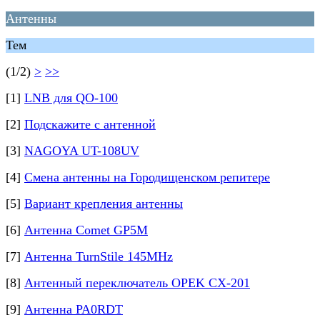
Антенны
Тем
(1/2)
>
>>
[1]
LNB для QO-100
[2]
Подскажите с антенной
[3]
NAGOYA UT-108UV
[4]
Смена антенны на Городищенском репитере
[5]
Вариант крепления антенны
[6]
Антенна Comet GP5M
[7]
Антенна TurnStile 145MHz
[8]
Антенный переключатель OPEK CX-201
[9]
Антенна PA0RDT