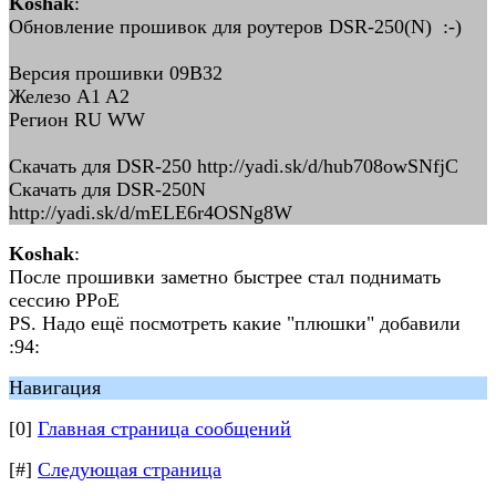
Koshak
:
Обновление прошивок для роутеров DSR-250(N) :-)
Версия прошивки 09B32
Железо A1 A2
Регион RU WW
Скачать для DSR-250 http://yadi.sk/d/hub708owSNfjC
Скачать для DSR-250N
http://yadi.sk/d/mELE6r4OSNg8W
Koshak
:
После прошивки заметно быстрее стал поднимать
сессию PPoE
PS. Надо ещё посмотреть какие "плюшки" добавили
:94:
Навигация
[0]
Главная страница сообщений
[#]
Следующая страница