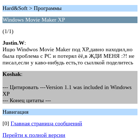
Hard&Soft > Программы
Windows Movie Maker XP
(1/1)
Justin.W
:
Ищю Windwos Movie Maker под XP,давно находил,но
была проблема с PC и потерял ёё,в ЖДИ МЕНЯ :?! не
писал,если у каво-нибудь есть,то сыллкой поделитесь
Koshak
:
--- Цитировать ---Version 1.1 was included in Windows
XP
--- Конец цитаты ---
Навигация
[0]
Главная страница сообщений
Перейти к полной версии