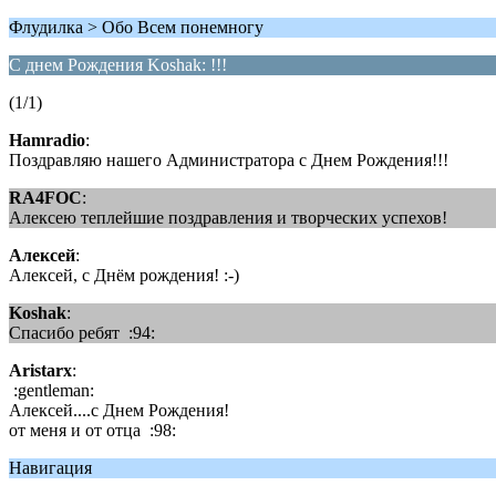
Флудилка > Обо Всем понемногу
С днем Рождения Koshak: !!!
(1/1)
Hamradio
:
Поздравляю нашего Администратора с Днем Рождения!!!
RA4FOC
:
Алексею теплейшие поздравления и творческих успехов!
Алексей
:
Алексей, с Днём рождения! :-)
Koshak
:
Спасибо ребят :94:
Aristarx
:
:gentleman:
Алексей....с Днем Рождения!
от меня и от отца :98:
Навигация