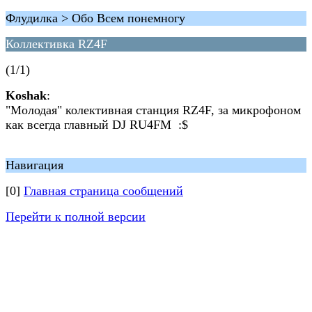
Флудилка > Обо Всем понемногу
Коллективка RZ4F
(1/1)
Koshak
:
"Молодая" колективная станция RZ4F, за микрофоном
как всегда главный DJ RU4FM :$
Навигация
[0]
Главная страница сообщений
Перейти к полной версии